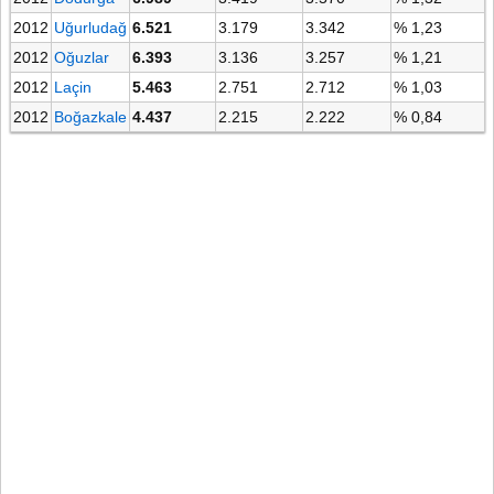
2012
Uğurludağ
6.521
3.179
3.342
% 1,23
2012
Oğuzlar
6.393
3.136
3.257
% 1,21
2012
Laçin
5.463
2.751
2.712
% 1,03
2012
Boğazkale
4.437
2.215
2.222
% 0,84