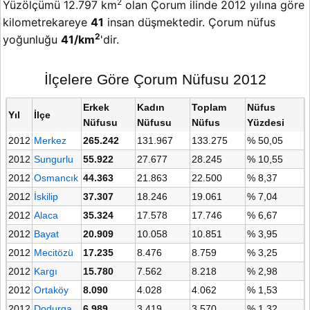
2
Yüzölçümü 12.797 km
olan Çorum ilinde 2012 yılına göre
kilometrekareye
41
insan düşmektedir. Çorum nüfus
2
yoğunluğu
41/km
'dir.
İlçelere Göre Çorum Nüfusu 2012
Erkek
Kadın
Toplam
Nüfus
Yıl
İlçe
Nüfusu
Nüfusu
Nüfus
Yüzdesi
2012
Merkez
265.242
131.967
133.275
% 50,05
2012
Sungurlu
55.922
27.677
28.245
% 10,55
2012
Osmancık
44.363
21.863
22.500
% 8,37
2012
İskilip
37.307
18.246
19.061
% 7,04
2012
Alaca
35.324
17.578
17.746
% 6,67
2012
Bayat
20.909
10.058
10.851
% 3,95
2012
Mecitözü
17.235
8.476
8.759
% 3,25
2012
Kargı
15.780
7.562
8.218
% 2,98
2012
Ortaköy
8.090
4.028
4.062
% 1,53
2012
Dodurga
6.989
3.419
3.570
% 1,32