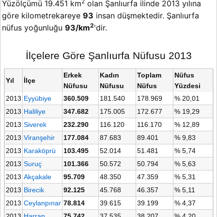
2
Yüzölçümü 19.451 km
olan Şanlıurfa ilinde 2013 yılına
göre kilometrekareye
93
insan düşmektedir. Şanlıurfa
2
nüfus yoğunluğu
93/km
'dir.
İlçelere Göre Şanlıurfa Nüfusu 2013
Erkek
Kadın
Toplam
Nüfus
Yıl
İlçe
Nüfusu
Nüfusu
Nüfus
Yüzdesi
2013
Eyyübiye
360.509
181.540
178.969
% 20,01
2013
Haliliye
347.682
175.005
172.677
% 19,29
2013
Siverek
232.290
116.120
116.170
% 12,89
2013
Viranşehir
177.084
87.683
89.401
% 9,83
2013
Karaköprü
103.495
52.014
51.481
% 5,74
2013
Suruç
101.366
50.572
50.794
% 5,63
2013
Akçakale
95.709
48.350
47.359
% 5,31
2013
Birecik
92.125
45.768
46.357
% 5,11
2013
Ceylanpınar
78.814
39.615
39.199
% 4,37
2013
Harran
75.742
37.535
38.207
% 4,20