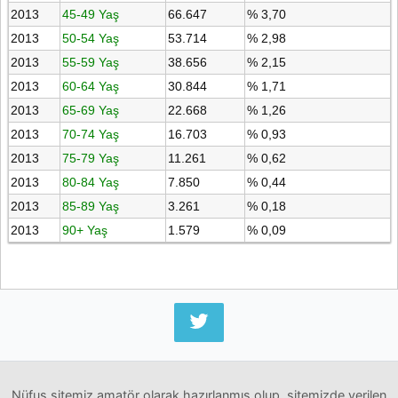
2013
45-49 Yaş
66.647
% 3,70
2013
50-54 Yaş
53.714
% 2,98
2013
55-59 Yaş
38.656
% 2,15
2013
60-64 Yaş
30.844
% 1,71
2013
65-69 Yaş
22.668
% 1,26
2013
70-74 Yaş
16.703
% 0,93
2013
75-79 Yaş
11.261
% 0,62
2013
80-84 Yaş
7.850
% 0,44
2013
85-89 Yaş
3.261
% 0,18
2013
90+ Yaş
1.579
% 0,09
Nüfus sitemiz amatör olarak hazırlanmış olup, sitemizde verilen