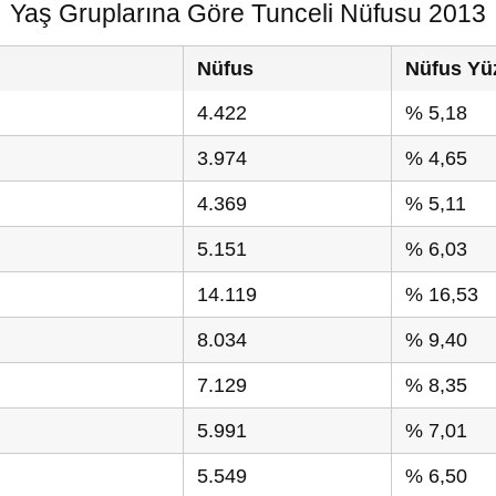
Yaş Gruplarına Göre Tunceli Nüfusu 2013
Nüfus
Nüfus Yü
4.422
% 5,18
3.974
% 4,65
4.369
% 5,11
5.151
% 6,03
14.119
% 16,53
8.034
% 9,40
7.129
% 8,35
5.991
% 7,01
5.549
% 6,50