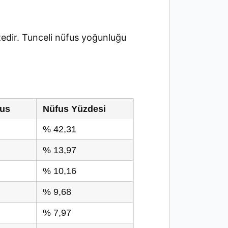
dir. Tunceli nüfus yoğunluğu
fus
Nüfus Yüzdesi
% 42,31
% 13,97
% 10,16
% 9,68
% 7,97