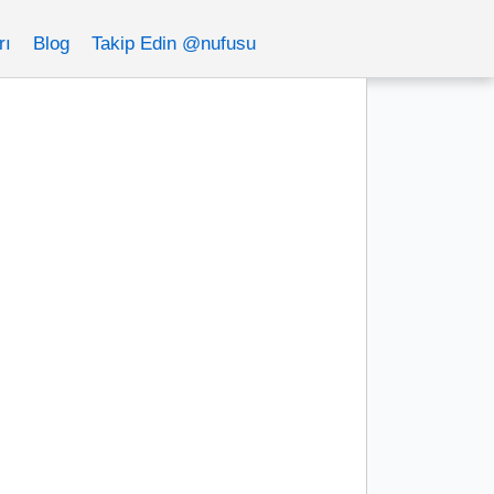
rı
Blog
Takip Edin @nufusu