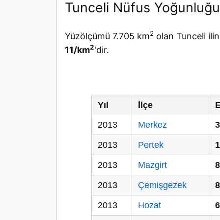
Tunceli Nüfus Yoğunluğ
2
Yüzölçümü 7.705 km
olan Tunceli il
2
11/km
'dir.
Yıl
İlçe
E
2013
Merkez
3
2013
Pertek
1
2013
Mazgirt
8
2013
Çemişgezek
8
2013
Hozat
6