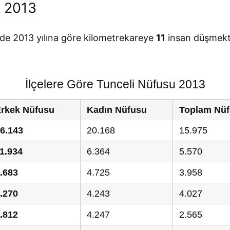
u 2013
inde 2013 yılına göre kilometrekareye
11
insan düşmekte
İlçelere Göre Tunceli Nüfusu 2013
rkek Nüfusu
Kadın Nüfusu
Toplam Nü
6.143
20.168
15.975
1.934
6.364
5.570
.683
4.725
3.958
.270
4.243
4.027
.812
4.247
2.565