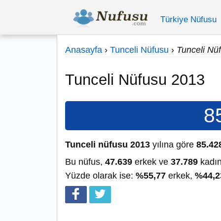
Türkiye Nüfusu
Anasayfa
›
Tunceli Nüfusu
›
Tunceli Nü
Tunceli Nüfusu 2013
8
Tunceli nüfusu 2013
yılına göre
85.42
Bu nüfus,
47.639
erkek ve
37.789
kadın
Yüzde olarak ise:
%55,77
erkek,
%44,2