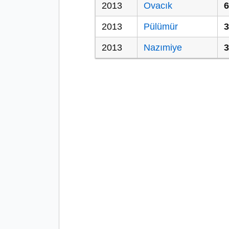
2013
Ovacık
6
2013
Pülümür
3
2013
Nazımiye
3