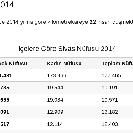
2014
nde 2014 yılına göre kilometrekareye
22
insan düşmekt
İlçelere Göre Sivas Nüfusu 2014
kek Nüfusu
Kadın Nüfusu
Toplam Nüf
1.431
173.966
177.465
.735
19.544
19.191
.655
19.084
19.571
.091
12.909
13.182
.517
12.114
12.403