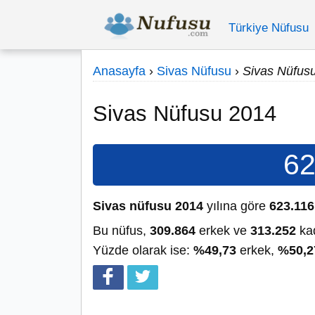
Türkiye Nüfusu
Anasayfa
›
Sivas Nüfusu
›
Sivas Nüfus
Sivas Nüfusu 2014
62
Sivas nüfusu 2014
yılına göre
623.116
Bu nüfus,
309.864
erkek ve
313.252
kad
Yüzde olarak ise:
%49,73
erkek,
%50,2