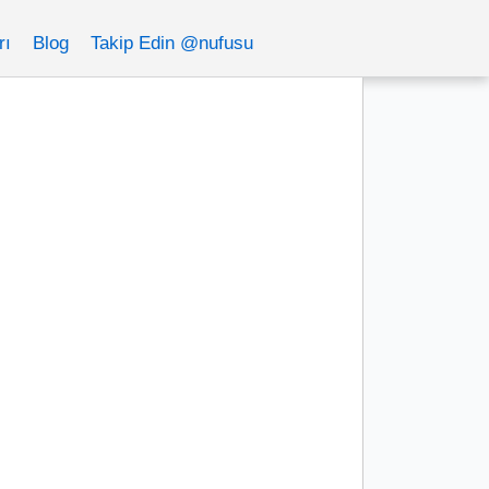
rı
Blog
Takip Edin @nufusu