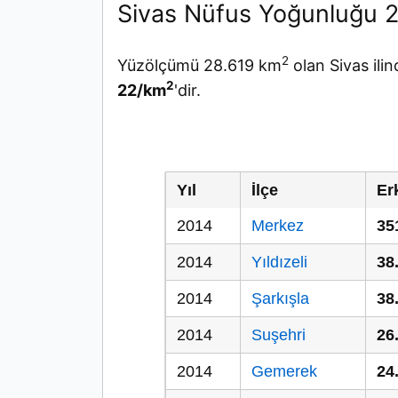
Sivas Nüfus Yoğunluğu 
2
Yüzölçümü 28.619 km
olan Sivas ili
2
22/km
'dir.
Yıl
İlçe
Er
2014
Merkez
35
2014
Yıldızeli
38
2014
Şarkışla
38
2014
Suşehri
26
2014
Gemerek
24