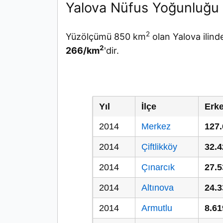
Yalova Nüfus Yoğunluğu
2
Yüzölçümü 850 km
olan Yalova ilind
2
266/km
'dir.
Yıl
İlçe
Erk
2014
Merkez
127
2014
Çiftlikköy
32.4
2014
Çınarcık
27.5
2014
Altınova
24.3
2014
Armutlu
8.61