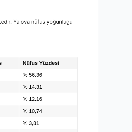
edir. Yalova nüfus yoğunluğu
s
Nüfus Yüzdesi
% 56,36
% 14,31
% 12,16
% 10,74
% 3,81