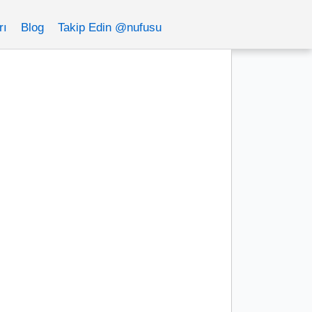
rı
Blog
Takip Edin @nufusu