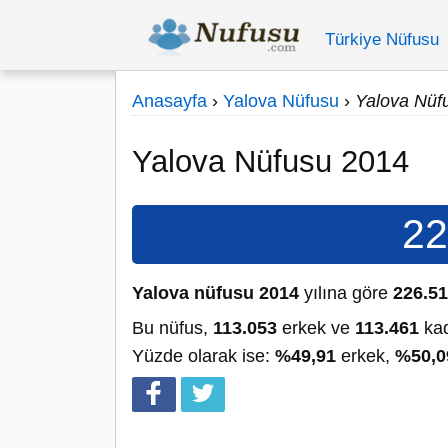
Türkiye Nüfusu
Anasayfa
›
Yalova Nüfusu
›
Yalova Nüf
Yalova Nüfusu 2014
22
Yalova nüfusu 2014
yılına göre
226.5
Bu nüfus,
113.053
erkek ve
113.461
kad
Yüzde olarak ise:
%49,91
erkek,
%50,0