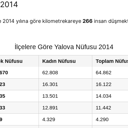
 2014
e 2014 yılına göre kilometrekareye
266
insan düşmekt
İlçelere Göre Yalova Nüfusu 2014
ek Nüfusu
Kadın Nüfusu
Toplam Nüfu
.670
62.808
64.862
23
16.301
16.122
35
13.501
14.034
33
12.891
11.442
9
4.329
4.290