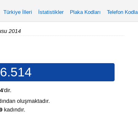
Türkiye İlleri
İstatistikler
Plaka Kodları
Telefon Kodla
usu 2014
6.514
14
'dir.
ından oluşmaktadır.
9
kadındır.