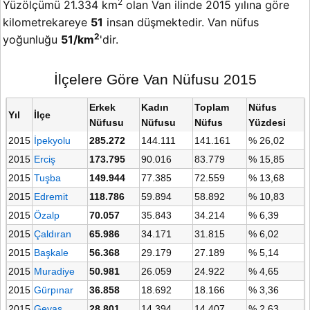
2
Yüzölçümü 21.334 km
olan Van ilinde 2015 yılına göre
kilometrekareye
51
insan düşmektedir. Van nüfus
2
yoğunluğu
51/km
'dir.
İlçelere Göre Van Nüfusu 2015
Erkek
Kadın
Toplam
Nüfus
Yıl
İlçe
Nüfusu
Nüfusu
Nüfus
Yüzdesi
2015
İpekyolu
285.272
144.111
141.161
% 26,02
2015
Erciş
173.795
90.016
83.779
% 15,85
2015
Tuşba
149.944
77.385
72.559
% 13,68
2015
Edremit
118.786
59.894
58.892
% 10,83
2015
Özalp
70.057
35.843
34.214
% 6,39
2015
Çaldıran
65.986
34.171
31.815
% 6,02
2015
Başkale
56.368
29.179
27.189
% 5,14
2015
Muradiye
50.981
26.059
24.922
% 4,65
2015
Gürpınar
36.858
18.692
18.166
% 3,36
2015
Gevaş
28.801
14.394
14.407
% 2,63