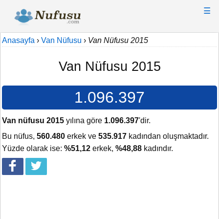
☰
Anasayfa
›
Van Nüfusu
›
Van Nüfusu 2015
Van Nüfusu 2015
1.096.397
Van nüfusu 2015
yılına göre
1.096.397
'dir.
Bu nüfus,
560.480
erkek ve
535.917
kadından oluşmaktadır.
Yüzde olarak ise:
%51,12
erkek,
%48,88
kadındır.