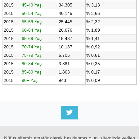
2015
45-49 Yaş
34.305
% 3,13
2015
50-54 Yaş
40.145
% 3,66
2015
55-59 Yaş
25.445
% 2,32
2015
60-64 Yaş
20.676
% 1,89
2015
65-69 Yaş
15.437
% 1,41
2015
70-74 Yaş
10.137
% 0,92
2015
75-79 Yaş
6.705
% 0,61
2015
80-84 Yaş
3.881
% 0,35
2015
85-89 Yaş
1.863
% 0,17
2015
90+ Yaş
943
% 0,09
Nüfus sitemiz amatör olarak hazırlanmış olup, sitemizde verilen