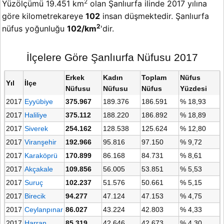
2
Yüzölçümü 19.451 km
olan Şanlıurfa ilinde 2017 yılına
göre kilometrekareye
102
insan düşmektedir. Şanlıurfa
2
nüfus yoğunluğu
102/km
'dir.
İlçelere Göre Şanlıurfa Nüfusu 2017
Erkek
Kadın
Toplam
Nüfus
Yıl
İlçe
Nüfusu
Nüfusu
Nüfus
Yüzdesi
2017
Eyyübiye
375.967
189.376
186.591
% 18,93
2017
Haliliye
375.112
188.220
186.892
% 18,89
2017
Siverek
254.162
128.538
125.624
% 12,80
2017
Viranşehir
192.966
95.816
97.150
% 9,72
2017
Karaköprü
170.899
86.168
84.731
% 8,61
2017
Akçakale
109.856
56.005
53.851
% 5,53
2017
Suruç
102.237
51.576
50.661
% 5,15
2017
Birecik
94.277
47.124
47.153
% 4,75
2017
Ceylanpınar
86.027
43.224
42.803
% 4,33
2017
Harran
85.319
42.646
42.673
% 4,30