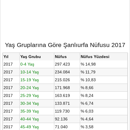
Yaş Gruplarına Göre Şanlıurfa Nüfusu 2017
Yıl
Yaş Grubu
Nüfus
Nüfus Yüzdesi
2017
0-4 Yaş
297.423
% 14,98
2017
10-14 Yaş
234.084
% 11,79
2017
15-19 Yaş
215.026
% 10,83
2017
20-24 Yaş
171.968
% 8,66
2017
25-29 Yaş
163.619
% 8,24
2017
30-34 Yaş
133.871
% 6,74
2017
35-39 Yaş
119.730
% 6,03
2017
40-44 Yaş
92.136
% 4,64
2017
45-49 Yaş
71.040
% 3,58