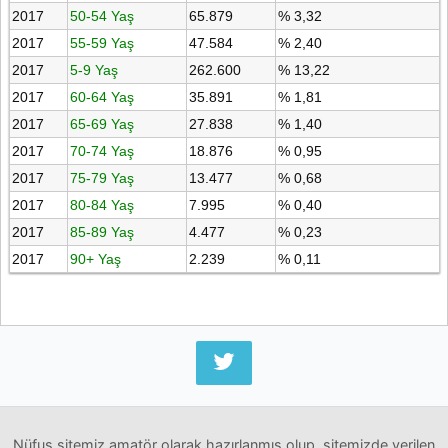
2017
50-54 Yaş
65.879
% 3,32
2017
55-59 Yaş
47.584
% 2,40
2017
5-9 Yaş
262.600
% 13,22
2017
60-64 Yaş
35.891
% 1,81
2017
65-69 Yaş
27.838
% 1,40
2017
70-74 Yaş
18.876
% 0,95
2017
75-79 Yaş
13.477
% 0,68
2017
80-84 Yaş
7.995
% 0,40
2017
85-89 Yaş
4.477
% 0,23
2017
90+ Yaş
2.239
% 0,11
Nüfus sitemiz amatör olarak hazırlanmış olup, sitemizde verilen