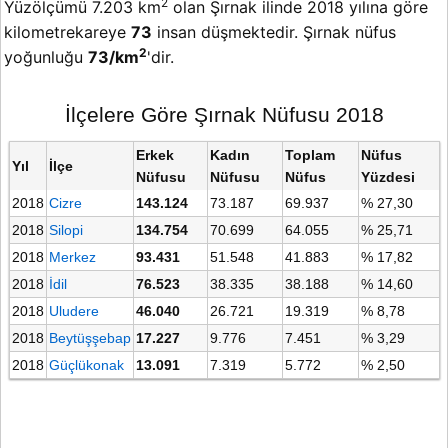
2
Yüzölçümü 7.203 km
olan Şırnak ilinde 2018 yılına göre
kilometrekareye
73
insan düşmektedir. Şırnak nüfus
2
yoğunluğu
73/km
'dir.
İlçelere Göre Şırnak Nüfusu 2018
Erkek
Kadın
Toplam
Nüfus
Yıl
İlçe
Nüfusu
Nüfusu
Nüfus
Yüzdesi
2018
Cizre
143.124
73.187
69.937
% 27,30
2018
Silopi
134.754
70.699
64.055
% 25,71
2018
Merkez
93.431
51.548
41.883
% 17,82
2018
İdil
76.523
38.335
38.188
% 14,60
2018
Uludere
46.040
26.721
19.319
% 8,78
2018
Beytüşşebap
17.227
9.776
7.451
% 3,29
2018
Güçlükonak
13.091
7.319
5.772
% 2,50