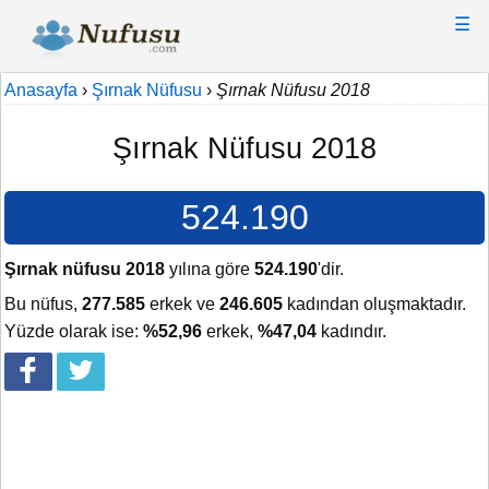
☰
Anasayfa
›
Şırnak Nüfusu
›
Şırnak Nüfusu 2018
Şırnak Nüfusu 2018
524.190
Şırnak nüfusu 2018
yılına göre
524.190
'dir.
Bu nüfus,
277.585
erkek ve
246.605
kadından oluşmaktadır.
Yüzde olarak ise:
%52,96
erkek,
%47,04
kadındır.