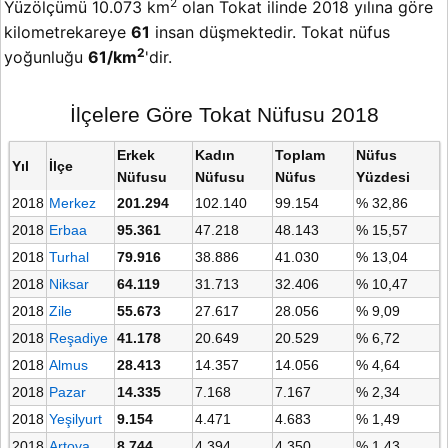
2
Yüzölçümü 10.073 km
olan Tokat ilinde 2018 yılına göre
kilometrekareye
61
insan düşmektedir. Tokat nüfus
2
yoğunluğu
61/km
'dir.
İlçelere Göre Tokat Nüfusu 2018
Erkek
Kadın
Toplam
Nüfus
Yıl
İlçe
Nüfusu
Nüfusu
Nüfus
Yüzdesi
2018
Merkez
201.294
102.140
99.154
% 32,86
2018
Erbaa
95.361
47.218
48.143
% 15,57
2018
Turhal
79.916
38.886
41.030
% 13,04
2018
Niksar
64.119
31.713
32.406
% 10,47
2018
Zile
55.673
27.617
28.056
% 9,09
2018
Reşadiye
41.178
20.649
20.529
% 6,72
2018
Almus
28.413
14.357
14.056
% 4,64
2018
Pazar
14.335
7.168
7.167
% 2,34
2018
Yeşilyurt
9.154
4.471
4.683
% 1,49
2018
Artova
8.744
4.394
4.350
% 1,43