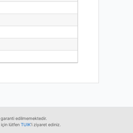
 garanti edilmemektedir.
 için lütfen
TUIK
'i ziyaret ediniz.