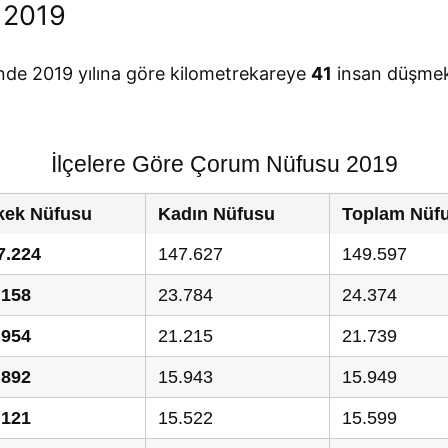
 2019
nde 2019 yılına göre kilometrekareye
41
insan düşmek
İlçelere Göre Çorum Nüfusu 2019
kek Nüfusu
Kadın Nüfusu
Toplam Nüf
7.224
147.627
149.597
.158
23.784
24.374
.954
21.215
21.739
.892
15.943
15.949
.121
15.522
15.599