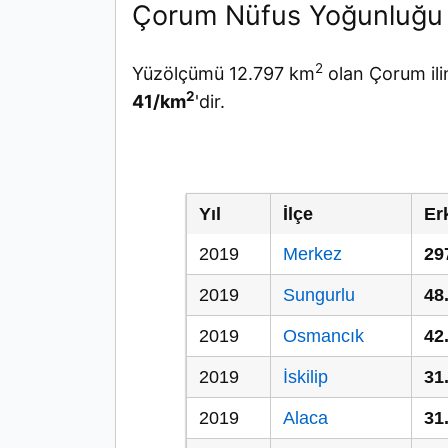
Çorum Nüfus Yoğunluğu
2
Yüzölçümü 12.797 km
olan Çorum ili
2
41/km
'dir.
Yıl
İlçe
Er
2019
Merkez
29
2019
Sungurlu
48
2019
Osmancık
42
2019
İskilip
31
2019
Alaca
31