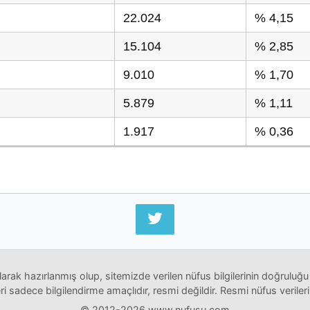
22.024
% 4,15
15.104
% 2,85
9.010
% 1,70
5.879
% 1,11
1.917
% 0,36
arak hazırlanmış olup, sitemizde verilen nüfus bilgilerinin doğruluğu
i sadece bilgilendirme amaçlıdır, resmi değildir. Resmi nüfus verileri
© 2012-2026 www.nufusu.com