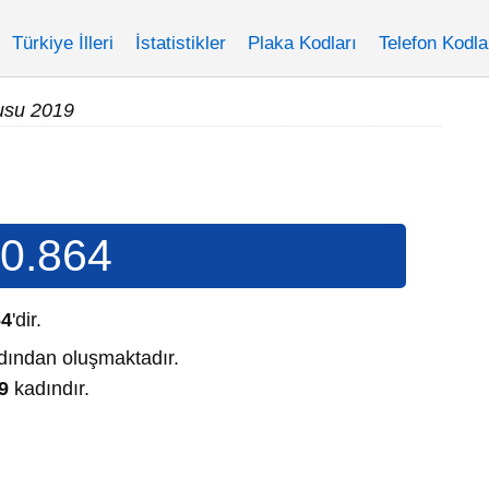
Türkiye İlleri
İstatistikler
Plaka Kodları
Telefon Kodla
usu 2019
0.864
64
'dir.
ından oluşmaktadır.
9
kadındır.