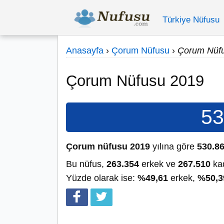
Türkiye Nüfusu
Anasayfa
›
Çorum Nüfusu
›
Çorum Nüf
Çorum Nüfusu 2019
53
Çorum nüfusu 2019
yılına göre
530.8
Bu nüfus,
263.354
erkek ve
267.510
kad
Yüzde olarak ise:
%49,61
erkek,
%50,3