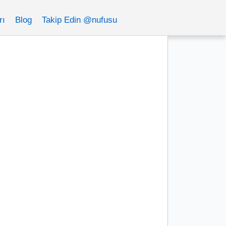
rı
Blog
Takip Edin @nufusu