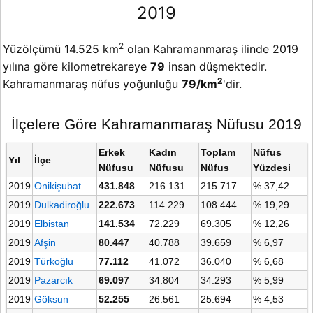
2019
2
Yüzölçümü 14.525 km
olan Kahramanmaraş ilinde 2019
yılına göre kilometrekareye
79
insan düşmektedir.
2
Kahramanmaraş nüfus yoğunluğu
79/km
'dir.
İlçelere Göre Kahramanmaraş Nüfusu 2019
Erkek
Kadın
Toplam
Nüfus
Yıl
İlçe
Nüfusu
Nüfusu
Nüfus
Yüzdesi
2019
Onikişubat
431.848
216.131
215.717
% 37,42
2019
Dulkadiroğlu
222.673
114.229
108.444
% 19,29
2019
Elbistan
141.534
72.229
69.305
% 12,26
2019
Afşin
80.447
40.788
39.659
% 6,97
2019
Türkoğlu
77.112
41.072
36.040
% 6,68
2019
Pazarcık
69.097
34.804
34.293
% 5,99
2019
Göksun
52.255
26.561
25.694
% 4,53