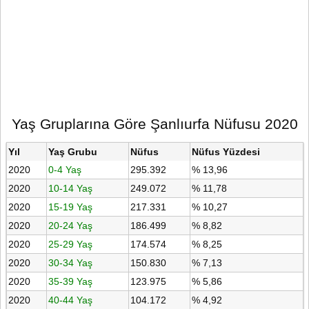
Yaş Gruplarına Göre Şanlıurfa Nüfusu 2020
Yıl
Yaş Grubu
Nüfus
Nüfus Yüzdesi
2020
0-4 Yaş
295.392
% 13,96
2020
10-14 Yaş
249.072
% 11,78
2020
15-19 Yaş
217.331
% 10,27
2020
20-24 Yaş
186.499
% 8,82
2020
25-29 Yaş
174.574
% 8,25
2020
30-34 Yaş
150.830
% 7,13
2020
35-39 Yaş
123.975
% 5,86
2020
40-44 Yaş
104.172
% 4,92