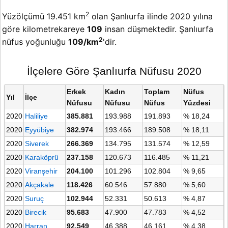
2
Yüzölçümü 19.451 km
olan Şanlıurfa ilinde 2020 yılına
göre kilometrekareye
109
insan düşmektedir. Şanlıurfa
2
nüfus yoğunluğu
109/km
'dir.
İlçelere Göre Şanlıurfa Nüfusu 2020
Erkek
Kadın
Toplam
Nüfus
Yıl
İlçe
Nüfusu
Nüfusu
Nüfus
Yüzdesi
2020
Haliliye
385.881
193.988
191.893
% 18,24
2020
Eyyübiye
382.974
193.466
189.508
% 18,11
2020
Siverek
266.369
134.795
131.574
% 12,59
2020
Karaköprü
237.158
120.673
116.485
% 11,21
2020
Viranşehir
204.100
101.296
102.804
% 9,65
2020
Akçakale
118.426
60.546
57.880
% 5,60
2020
Suruç
102.944
52.331
50.613
% 4,87
2020
Birecik
95.683
47.900
47.783
% 4,52
2020
Harran
92.549
46.388
46.161
% 4,38