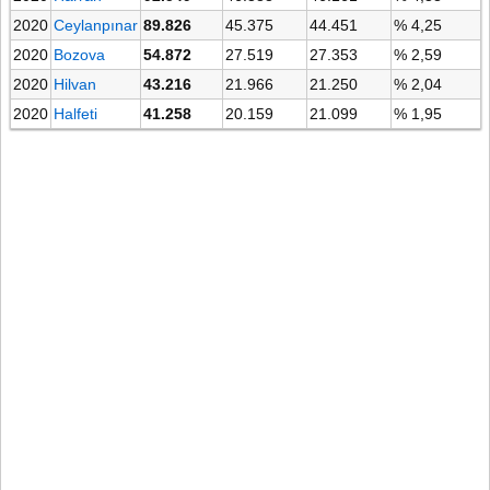
2020
Ceylanpınar
89.826
45.375
44.451
% 4,25
2020
Bozova
54.872
27.519
27.353
% 2,59
2020
Hilvan
43.216
21.966
21.250
% 2,04
2020
Halfeti
41.258
20.159
21.099
% 1,95