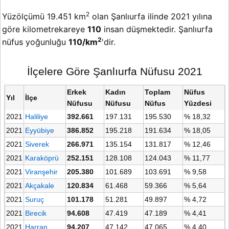
2
Yüzölçümü 19.451 km
olan Şanlıurfa ilinde 2021 yılına
göre kilometrekareye
110
insan düşmektedir. Şanlıurfa
2
nüfus yoğunluğu
110/km
'dir.
İlçelere Göre Şanlıurfa Nüfusu 2021
Erkek
Kadın
Toplam
Nüfus
Yıl
İlçe
Nüfusu
Nüfusu
Nüfus
Yüzdesi
2021
Haliliye
392.661
197.131
195.530
% 18,32
2021
Eyyübiye
386.852
195.218
191.634
% 18,05
2021
Siverek
266.971
135.154
131.817
% 12,46
2021
Karaköprü
252.151
128.108
124.043
% 11,77
2021
Viranşehir
205.380
101.689
103.691
% 9,58
2021
Akçakale
120.834
61.468
59.366
% 5,64
2021
Suruç
101.178
51.281
49.897
% 4,72
2021
Birecik
94.608
47.419
47.189
% 4,41
2021
Harran
94.207
47.142
47.065
% 4,40