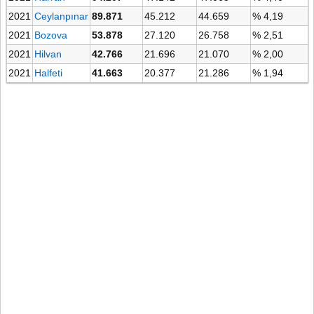
2021
Ceylanpınar
89.871
45.212
44.659
% 4,19
2021
Bozova
53.878
27.120
26.758
% 2,51
2021
Hilvan
42.766
21.696
21.070
% 2,00
2021
Halfeti
41.663
20.377
21.286
% 1,94