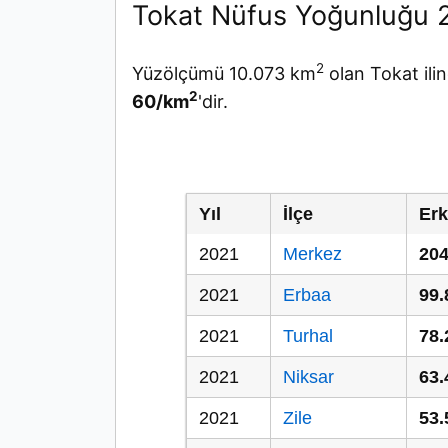
Tokat Nüfus Yoğunluğu 
2
Yüzölçümü 10.073 km
olan Tokat ili
2
60/km
'dir.
Yıl
İlçe
Erk
2021
Merkez
204
2021
Erbaa
99.
2021
Turhal
78.
2021
Niksar
63.
2021
Zile
53.