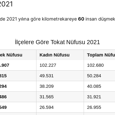
2021
nde 2021 yılına göre kilometrekareye
60
insan düşmekt
İlçelere Göre Tokat Nüfusu 2021
ek Nüfusu
Kadın Nüfusu
Toplam Nüf
.907
102.227
102.680
815
49.531
50.284
294
38.209
40.085
486
31.565
31.921
549
26.594
26.955