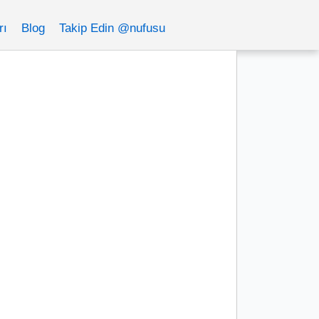
rı
Blog
Takip Edin @nufusu