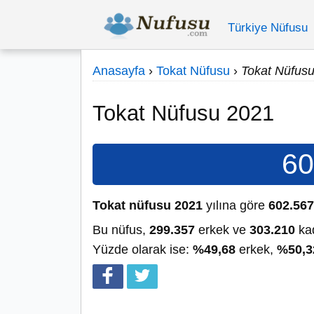
Türkiye Nüfusu
Anasayfa
›
Tokat Nüfusu
›
Tokat Nüfus
Tokat Nüfusu 2021
60
Tokat nüfusu 2021
yılına göre
602.567
Bu nüfus,
299.357
erkek ve
303.210
kad
Yüzde olarak ise:
%49,68
erkek,
%50,3