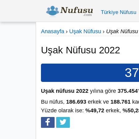
Türkiye Nüfusu
Anasayfa
›
Uşak Nüfusu
›
Uşak Nüfusu
Uşak Nüfusu 2022
37
Uşak nüfusu 2022
yılına göre
375.454
Bu nüfus,
186.693
erkek ve
188.761
kad
Yüzde olarak ise:
%49,72
erkek,
%50,2