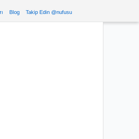
rı
Blog
Takip Edin @nufusu