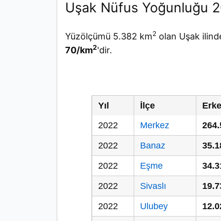
Uşak Nüfus Yoğunluğu 
2
Yüzölçümü 5.382 km
olan Uşak ilind
2
70/km
'dir.
Yıl
İlçe
Erk
2022
Merkez
264.
2022
Banaz
35.1
2022
Eşme
34.3
2022
Sivaslı
19.7
2022
Ulubey
12.0