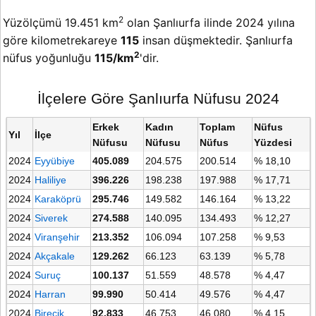
2
Yüzölçümü 19.451 km
olan Şanlıurfa ilinde 2024 yılına
göre kilometrekareye
115
insan düşmektedir. Şanlıurfa
2
nüfus yoğunluğu
115/km
'dir.
İlçelere Göre Şanlıurfa Nüfusu 2024
Erkek
Kadın
Toplam
Nüfus
Yıl
İlçe
Nüfusu
Nüfusu
Nüfus
Yüzdesi
2024
Eyyübiye
405.089
204.575
200.514
% 18,10
2024
Haliliye
396.226
198.238
197.988
% 17,71
2024
Karaköprü
295.746
149.582
146.164
% 13,22
2024
Siverek
274.588
140.095
134.493
% 12,27
2024
Viranşehir
213.352
106.094
107.258
% 9,53
2024
Akçakale
129.262
66.123
63.139
% 5,78
2024
Suruç
100.137
51.559
48.578
% 4,47
2024
Harran
99.990
50.414
49.576
% 4,47
2024
Birecik
92.833
46.753
46.080
% 4,15