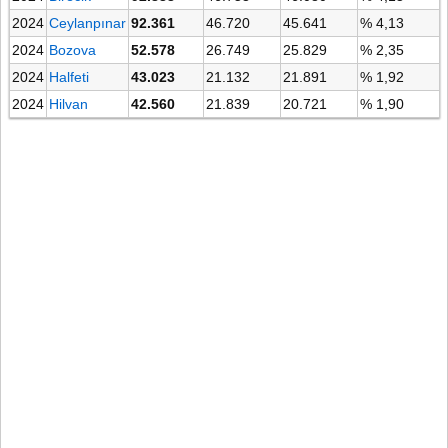
2024
Ceylanpınar
92.361
46.720
45.641
% 4,13
2024
Bozova
52.578
26.749
25.829
% 2,35
2024
Halfeti
43.023
21.132
21.891
% 1,92
2024
Hilvan
42.560
21.839
20.721
% 1,90