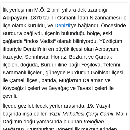
İlk yerleşimin M.Ö. 2 binli yıllara dek uzandığı
Acıpayam
, 1870 tarihli Osmanlı İdari Nizannamesi ile
ilçe olarak kuruldu, ve
Denizli
'ye bağlandı. Öncesinde
Burdur'a bağlıydı. İlçenin bulunduğu bölge, eski
çağlarda "İndos Vadisi" olarak biliniyordu. Yüzölçüm
itibariyle Denizli'nin en büyük ilçesi olan Acıpayam,
kuzeyde, Serinhisar, Honaz, Bozkurt ve Çardak
ilçeleri, doğuda, Burdur iline bağlı Yeşilova, Tefenni,
Karamanlı ilçeleri, güneyde Burdur'un Gölhisar ilçesi
ile Çameli ilçesi, batıda, Muğla'nın Dalaman ve
Köyceğiz ilçeleri ve Beyağaç ve Tavas ilçeleri ile
çevrili.
İlçede gezilebilecek yerler arasında, 19. Yüzyıl
başında inşa edilen
Yazır Mahallesi Çarşı Camii
, Mallı
Dağı’nın doğu yamacında bulunan
Keloğlan
Mağarası
, Cumhuriyet Dönemi ilk mekteplerinden