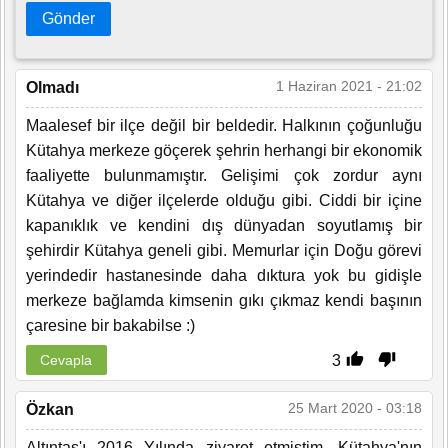
Gönder
1 Haziran 2021 - 21:02
Olmadı
Maalesef bir ilçe değil bir beldedir. Halkının çoğunluğu
Kütahya merkeze göçerek şehrin herhangi bir ekonomik
faaliyette bulunmamıştır. Gelişimi çok zordur aynı
Kütahya ve diğer ilçelerde olduğu gibi. Ciddi bir içine
kapanıklık ve kendini dış dünyadan soyutlamış bir
şehirdir Kütahya geneli gibi. Memurlar için Doğu görevi
yerindedir hastanesinde daha dıktura yok bu gidişle
merkeze bağlamda kimsenin gıkı çıkmaz kendi başının
çaresine bir bakabilse :)
3
Cevapla
25 Mart 2020 - 03:18
Özkan
Altıntaş'ı 2016 Yılında ziyaret etmiştim. Kütahya'nın