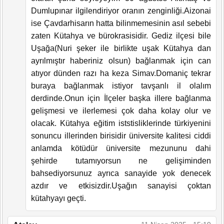
Dumlupınar ilgilendiriyor oranın zenginliği.Aizonai
ise Çavdarhisarın hatta bilinmemesinin asıl sebebi
zaten Kütahya ve bürokrasisidir. Gediz ilçesi bile
Uşağa(Nuri şeker ile birlikte uşak Kütahya dan
ayrılmıştır haberiniz olsun) bağlanmak için can
atıyor dünden razı ha keza Simav.Domaniç tekrar
buraya bağlanmak istiyor tavşanlı il olalım
derdinde.Onun için İlçeler başka illere bağlanma
gelişmesi ve ilerlemesi çok daha kolay olur ve
olacak. Kütahya eğitim iststisliklerinde türkiyenini
sonuncu illerinden birisidir üniversite kalitesi ciddi
anlamda kötüdür üniversite mezununu dahi
şehirde tutamıyorsun ne gelişiminden
bahsediyorsunuz ayrıca sanayide yok denecek
azdır ve etkisizdir.Uşağın sanayisi çoktan
kütahyayı geçti.