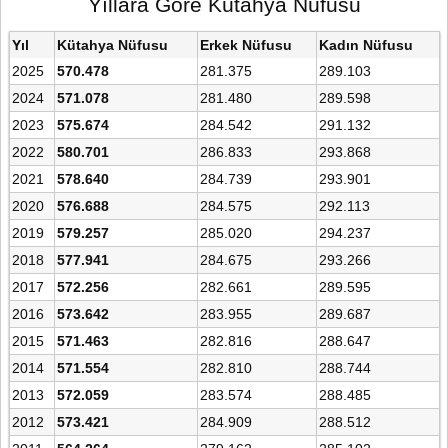
Yıllara Göre Kütahya Nüfusu
Yıl
Kütahya Nüfusu
Erkek Nüfusu
Kadın Nüfusu
2025
570.478
281.375
289.103
2024
571.078
281.480
289.598
2023
575.674
284.542
291.132
2022
580.701
286.833
293.868
2021
578.640
284.739
293.901
2020
576.688
284.575
292.113
2019
579.257
285.020
294.237
2018
577.941
284.675
293.266
2017
572.256
282.661
289.595
2016
573.642
283.955
289.687
2015
571.463
282.816
288.647
2014
571.554
282.810
288.744
2013
572.059
283.574
288.485
2012
573.421
284.909
288.512