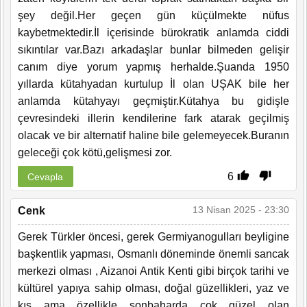
şey değil.Her geçen gün küçülmekte nüfus
kaybetmektedir.İl içerisinde bürokratik anlamda ciddi
sıkıntılar var.Bazı arkadaşlar bunlar bilmeden gelişir
canım diye yorum yapmış herhalde.Şuanda 1950
yıllarda kütahyadan kurtulup İl olan UŞAK bile her
anlamda kütahyayı geçmiştir.Kütahya bu gidişle
çevresindeki illerin kendilerine fark atarak geçilmiş
olacak ve bir alternatif haline bile gelemeyecek.Buranın
geleceği çok kötü,gelişmesi zor.
6
Cevapla
13 Nisan 2025 - 23:30
Cenk
Gerek Türkler öncesi, gerek Germiyanogulları beyligine
başkentlik yapması, Osmanlı döneminde önemli sancak
merkezi olması , Aizanoi Antik Kenti gibi birçok tarihi ve
kültürel yapıya sahip olması, doğal güzellikleri, yaz ve
kış ama özellikle sonbaharda çok güzel olan