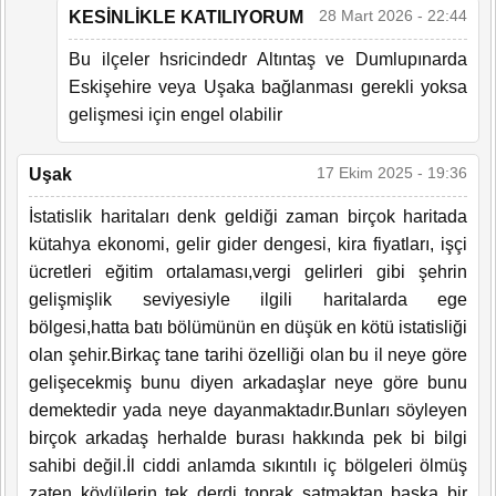
28 Mart 2026 - 22:44
KESİNLİKLE KATILIYORUM
Bu ilçeler hsricindedr Altıntaş ve Dumlupınarda
Eskişehire veya Uşaka bağlanması gerekli yoksa
gelişmesi için engel olabilir
17 Ekim 2025 - 19:36
Uşak
İstatislik haritaları denk geldiği zaman birçok haritada
kütahya ekonomi, gelir gider dengesi, kira fiyatları, işçi
ücretleri eğitim ortalaması,vergi gelirleri gibi şehrin
gelişmişlik seviyesiyle ilgili haritalarda ege
bölgesi,hatta batı bölümünün en düşük en kötü istatisliği
olan şehir.Birkaç tane tarihi özelliği olan bu il neye göre
gelişecekmiş bunu diyen arkadaşlar neye göre bunu
demektedir yada neye dayanmaktadır.Bunları söyleyen
birçok arkadaş herhalde burası hakkında pek bi bilgi
sahibi değil.İl ciddi anlamda sıkıntılı iç bölgeleri ölmüş
zaten köylülerin tek derdi toprak satmaktan başka bir