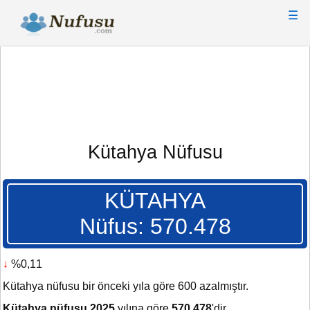
☰
Kütahya Nüfusu
KÜTAHYA
Nüfus: 570.478
↓
%0,11
Kütahya nüfusu bir önceki yıla göre 600 azalmıştır.
Kütahya nüfusu 2025
yılına göre
570.478
'dir.