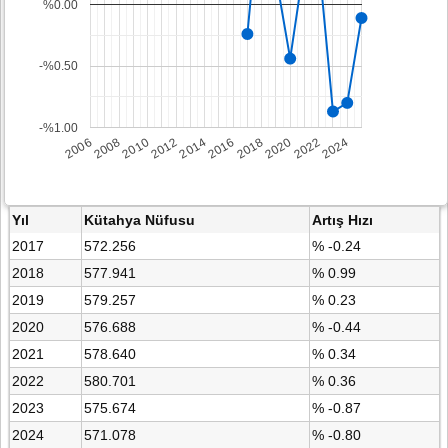
%0.00
-%0.50
-%1.00
2008
2014
2020
2006
2012
2018
2024
2010
2016
2022
Yıl
Kütahya Nüfusu
Artış Hızı
2017
572.256
% -0.24
2018
577.941
% 0.99
2019
579.257
% 0.23
2020
576.688
% -0.44
2021
578.640
% 0.34
2022
580.701
% 0.36
2023
575.674
% -0.87
2024
571.078
% -0.80