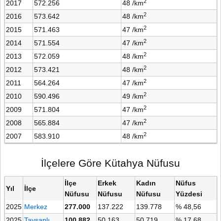
2
2017
572.256
48 /km
2
2016
573.642
48 /km
2
2015
571.463
47 /km
2
2014
571.554
47 /km
2
2013
572.059
48 /km
2
2012
573.421
48 /km
2
2011
564.264
47 /km
2
2010
590.496
49 /km
2
2009
571.804
47 /km
2
2008
565.884
47 /km
2
2007
583.910
48 /km
İlçelere Göre Kütahya Nüfusu
İlçe
Erkek
Kadın
Nüfus
Yıl
İlçe
Nüfusu
Nüfusu
Nüfusu
Yüzdesi
2025
Merkez
277.000
137.222
139.778
% 48,56
2025
Tavşanlı
100.882
50.163
50.719
% 17,68