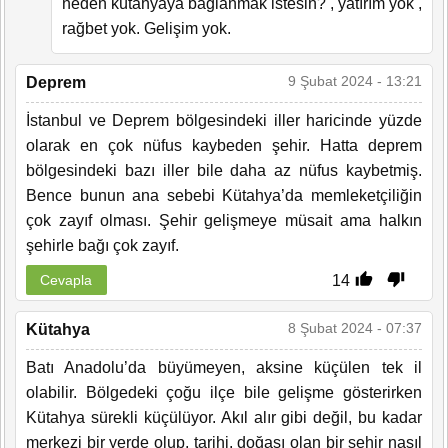
neden kütahyaya bağlanmak istesin? , yatırım yok ,
rağbet yok. Gelişim yok.
9 Şubat 2024 - 13:21
Deprem
İstanbul ve Deprem bölgesindeki iller haricinde yüzde
olarak en çok nüfus kaybeden şehir. Hatta deprem
bölgesindeki bazı iller bile daha az nüfus kaybetmiş.
Bence bunun ana sebebi Kütahya’da memleketçiliğin
çok zayıf olması. Şehir gelişmeye müsait ama halkın
şehirle bağı çok zayıf.
14
Cevapla
8 Şubat 2024 - 07:37
Kütahya
Batı Anadolu’da büyümeyen, aksine küçülen tek il
olabilir. Bölgedeki çoğu ilçe bile gelişme gösterirken
Kütahya sürekli küçülüyor. Akıl alır gibi değil, bu kadar
merkezi bir yerde olup, tarihi, doğası olan bir şehir nasıl