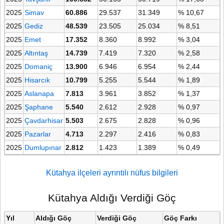
2025
Simav
60.886
29.537
31.349
% 10,67
2025
Gediz
48.539
23.505
25.034
% 8,51
2025
Emet
17.352
8.360
8.992
% 3,04
2025
Altıntaş
14.739
7.419
7.320
% 2,58
2025
Domaniç
13.900
6.946
6.954
% 2,44
2025
Hisarcık
10.799
5.255
5.544
% 1,89
2025
Aslanapa
7.813
3.961
3.852
% 1,37
2025
Şaphane
5.540
2.612
2.928
% 0,97
2025
Çavdarhisar
5.503
2.675
2.828
% 0,96
2025
Pazarlar
4.713
2.297
2.416
% 0,83
2025
Dumlupınar
2.812
1.423
1.389
% 0,49
Kütahya ilçeleri ayrıntılı nüfus bilgileri
Kütahya Aldığı Verdiği Göç
Yıl
Aldığı Göç
Verdiği Göç
Göç Farkı