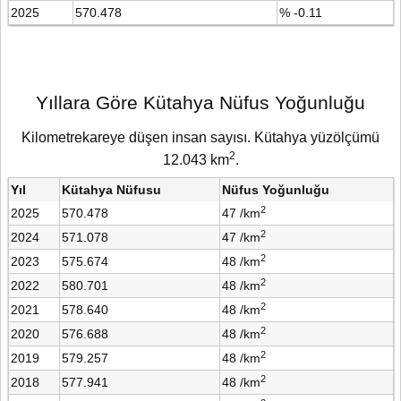
2025
570.478
% -0.11
Yıllara Göre Kütahya Nüfus Yoğunluğu
Kilometrekareye düşen insan sayısı. Kütahya yüzölçümü
2
12.043 km
.
Yıl
Kütahya Nüfusu
Nüfus Yoğunluğu
2
2025
570.478
47 /km
2
2024
571.078
47 /km
2
2023
575.674
48 /km
2
2022
580.701
48 /km
2
2021
578.640
48 /km
2
2020
576.688
48 /km
2
2019
579.257
48 /km
2
2018
577.941
48 /km