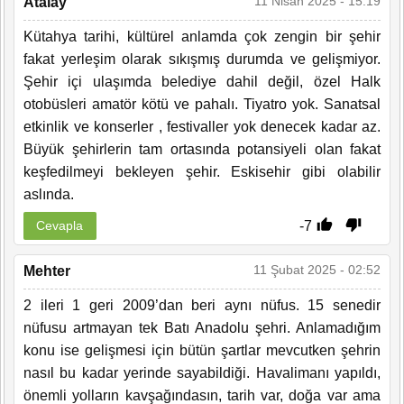
11 Nisan 2025 - 15:19
Atalay
Kütahya tarihi, kültürel anlamda çok zengin bir şehir
fakat yerleşim olarak sıkışmış durumda ve gelişmiyor.
Şehir içi ulaşımda belediye dahil değil, özel Halk
otobüsleri amatör kötü ve pahalı. Tiyatro yok. Sanatsal
etkinlik ve konserler , festivaller yok denecek kadar az.
Büyük şehirlerin tam ortasında potansiyeli olan fakat
keşfedilmeyi bekleyen şehir. Eskisehir gibi olabilir
aslında.
-7
Cevapla
11 Şubat 2025 - 02:52
Mehter
2 ileri 1 geri 2009’dan beri aynı nüfus. 15 senedir
nüfusu artmayan tek Batı Anadolu şehri. Anlamadığım
konu ise gelişmesi için bütün şartlar mevcutken şehrin
nasıl bu kadar yerinde sayabildiği. Havalimanı yapıldı,
önemli yolların kavşağındasın, tarih var, doğa var ama