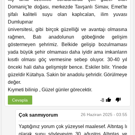
Domaniç'te doğası, merkezde Tavşanlı Simav, Emet'te
şifalı kaliteli suyu olan kaplıcaları, ilim yuvası
Dumlupınar
üniversitesi, gibi birçok güzelliği ve avantajı olmasına
rağmen, Batı anadolunun göbeğinde gelişim
göstermeyen şehrimiz. Belkide gelişip bozulmaması
yada büyük şehir olmaması daha iyidir ama imkanların
kısıtlı olması göç vermesine sebep oluyor. 30-40 yıl
önceki hali daha gelişmiştir bence. Eskiler bilir. Yinede
güzeldir Kütahya. Sakin bir anadolu şehridir. Görülmeye
değer.
Kıymeti bilinip , Güzel günler görecektir.
-8
Cevapla
26 Haziran 2025 - 03:55
Çok sanmıyorum
Yaptığınız yorum çok yüzeysel maalesef. Altıntaş lı
olarak şunu söyleyeyim 30 ağustos Altıntaş ve