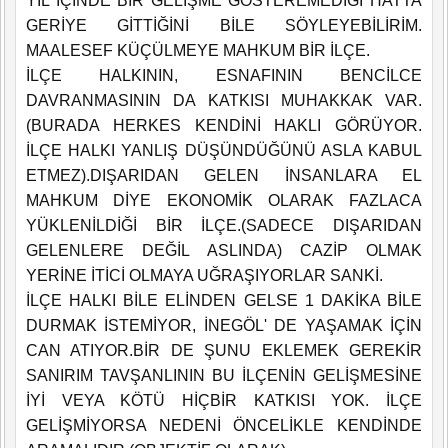
YIL İÇİNDE BİR GELİŞME GÖSTEREMEDİĞİ HATTA
GERİYE GİTTİĞİNİ BİLE SÖYLEYEBİLİRİM.
MAALESEF KÜÇÜLMEYE MAHKUM BİR İLÇE.
İLÇE HALKININ, ESNAFININ BENCİLCE
DAVRANMASININ DA KATKISI MUHAKKAK VAR.
(BURADA HERKES KENDİNİ HAKLI GÖRÜYOR.
İLÇE HALKI YANLIŞ DÜŞÜNDÜĞÜNÜ ASLA KABUL
ETMEZ).DIŞARIDAN GELEN İNSANLARA EL
MAHKUM DİYE EKONOMİK OLARAK FAZLACA
YÜKLENİLDİĞİ BİR İLÇE.(SADECE DIŞARIDAN
GELENLERE DEĞİL ASLINDA) CAZİP OLMAK
YERİNE İTİCİ OLMAYA UĞRAŞIYORLAR SANKİ.
İLÇE HALKI BİLE ELİNDEN GELSE 1 DAKİKA BİLE
DURMAK İSTEMİYOR, İNEGÖL' DE YAŞAMAK İÇİN
CAN ATIYOR.BİR DE ŞUNU EKLEMEK GEREKİR
SANIRIM TAVŞANLININ BU İLÇENİN GELİŞMESİNE
İYİ VEYA KÖTÜ HİÇBİR KATKISI YOK. İLÇE
GELİŞMİYORSA NEDENİ ÖNCELİKLE KENDİNDE