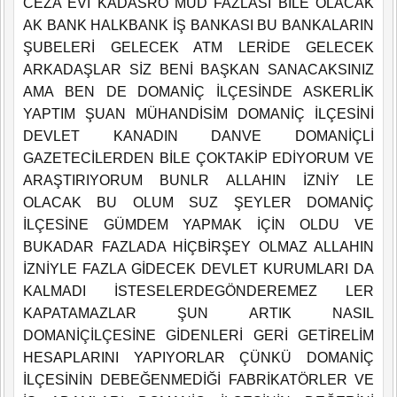
CEZA EVİ KADASRO MÜD FAZLASI BİLE OLACAK
AK BANK HALKBANK İŞ BANKASI BU BANKALARIN
ŞUBELERİ GELECEK ATM LERİDE GELECEK
ARKADAŞLAR SİZ BENİ BAŞKAN SANACAKSINIZ
AMA BEN DE DOMANİÇ İLÇESİNDE ASKERLİK
YAPTIM ŞUAN MÜHANDİSİM DOMANİÇ İLÇESİNİ
DEVLET KANADIN DANVE DOMANİÇLİ
GAZETECİLERDEN BİLE ÇOKTAKİP EDİYORUM VE
ARAŞTIRIYORUM BUNLR ALLAHIN İZNİY LE
OLACAK BU OLUM SUZ ŞEYLER DOMANİÇ
İLÇESİNE GÜMDEM YAPMAK İÇİN OLDU VE
BUKADAR FAZLADA HİÇBİRŞEY OLMAZ ALLAHIN
İZNİYLE FAZLA GİDECEK DEVLET KURUMLARI DA
KALMADI İSTESELERDEGÖNDEREMEZ LER
KAPATAMAZLAR ŞUN ARTIK NASIL
DOMANİÇİLÇESİNE GİDENLERİ GERİ GETİRELİM
HESAPLARINI YAPIYORLAR ÇÜNKÜ DOMANİÇ
İLÇESİNİN DEBEĞENMEDİĞİ FABRİKATÖRLER VE