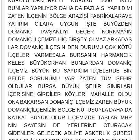
KURULUYORMERKEZİ NÜFUSU 5000 İKEN
BUNLAR YAPILIYOR DAHA DA FAZLA SI YAPILDIMI
ZATEN İLÇENİN BÖLGE ARAZİSİ FABRİKALARAVE
YATIRIM CILARA UYGUN İŞTE BUYÜZDEN
DOMANİÇ TAVŞANLIYI GEÇER KORKMAYIN
DOMANİÇ İLÇEMİZE HİÇ BİRŞEY OLMAZ ARKADAŞ
LAR DOMANİÇ İLÇESİN DEN DURUMU ÇOK KÖTÜ
İLÇELER VARMESALA BURSANIN HARMANCIK
KELES BÜYÜKORHAN BUNLARDAN DOMANİÇ
İLÇEMİZ BÜYÜK BU SAYDIĞIM İLÇELERDE BİR
BELDE ĞÖRÜNÜMÜ VAR ZATEN TÜM ŞEHİR
OLDULAR BURSA BÜYÜK ŞEHİR SINIRLARI
İÇERİSİNE GİRDİLER KÖYLERİ MAHALLE OLDU
ONA BAKARSAN DOMANİÇ İLÇEMİZ ZAREN BÜYÜK
DOMANİÇİLÇEMİZİN BÖLGE NÜFUSUYLA DAHA DA
KATKAT BÜYÜK OLUR İLÇEMİZDE TAŞLAR MHP
NİN SAYESİN DE YERLERİNE OTURACAK
GİDENLER GELECEK ADLİYE ASKERLİK ŞUBESİ