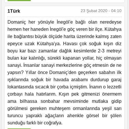
23 Şubat 2020 - 04:10
1Türk
Domaniç her yönüyle İnegöl'e bağlı olan neredeyse
hemen her haneden İnegöl'e göç veren bir ilçe. Kütahya
ile bağlantısı büyük ölçüde harita üzerinde kalmış zaten
epeyce uzak Kütahya'ya. Havası çok soğuk kışın diz
boyu kar bazı zamanlar dağlık kesimlerde 2-3 metreyi
bulan kar kalınlığı, sürekli kapanan yollar, hiç olmayan
sanayi. İnsanlar sanayi merkezlerine göç etmesin de ne
yapsın? Yıllar önce Domaniç'den geçerken sabahın ilk
ışıklarında soğuk bir havada arabamı durdurup garaj
lokantasında sıcacık bir çorba içmiştim. İnanın o lezzetli
çorbayı hala hatırlarım. Kışın pek gitmenizi önermem
ama bilhassa sonbahar mevsiminde mutlaka gidip
görülmesi gereken muhteşem ormanlarında yeşil sarı
turuncu yapraklı ağaçların ahenkle görsel bir şölen
sunduğu farklı bir coğrafya.