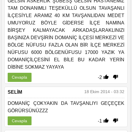
GELSİN ASKERLİK ŞUBESŞ GELSİN HASTANEMİZ
TAM DONANIMLI TEŞEKÜLLÜ OLSUN TAVAŞANLI
İLÇESİYLE ARAMIZ 40 KM TAVŞANLIDAN MEDET
UMUYORUZ BÖYLE GİDERSE İLÇE NAMINA
BİRŞEY KALMAYACAK ARKADAŞLARAKLINIZI
BAŞINIZA DEVŞİRİN DOMANİÇ İLÇESİ MERKEZİ VE
BÖLGE NÜFUSU FAZLA OLAN BİR İLÇE MERKEZİ
NÜFUSU 6000 BÖLGENÜFUSU 17000 YAZIK YA
DOMANİÇİLÇESİNİ EL BİLE BU KADAR YERİN
DİBİNE SOKMAZ YAYAYA
-2
Cevapla
18 Ekim 2014 - 03:32
SELİM
DOMANİÇ ÇOKYAKIN DA TAVŞANLIYI GEÇEÇEK
GÖRÜRSÜNÜZZZ
-1
Cevapla