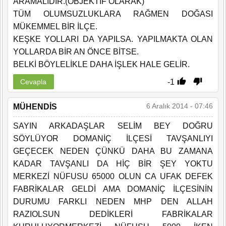
ARAMALIDIR.(OBJEKTİF OLARAK)
TÜM OLUMSUZLUKLARA RAĞMEN DOĞASI
MÜKEMMEL BİR İLÇE.
KEŞKE YOLLARI DA YAPILSA. YAPILMAKTA OLAN
YOLLARDA BİR AN ÖNCE BİTSE.
BELKİ BÖYLELİKLE DAHA İŞLEK HALE GELİR.
-1
Cevapla
6 Aralık 2014 - 07:46
MÜHENDİS
SAYIN ARKADAŞLAR SELİM BEY DOĞRU
SÖYLÜYOR DOMANİÇ İLÇESİ TAVŞANLIYI
GEÇECEK NEDEN ÇÜNKÜ DAHA BU ZAMANA
KADAR TAVŞANLI DA HİÇ BİR ŞEY YOKTU
MERKEZİ NÜFUSU 65000 OLUN CA UFAK DEFEK
FABRİKALAR GELDİ AMA DOMANİÇ İLÇESİNİN
DURUMU FARKLI NEDEN MHP DEN ALLAH
RAZIOLSUN DEDİKLERİ FABRİKALAR