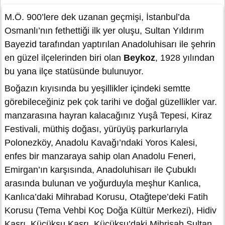
M.Ö. 900’lere dek uzanan geçmişi, İstanbul’da
Osmanlı’nın fethettiği ilk yer oluşu, Sultan Yıldırım
Bayezid tarafından yaptırılan Anadoluhisarı ile şehrin
en güzel ilçelerinden biri olan
Beykoz
, 1928 yılından
bu yana ilçe statüsünde bulunuyor.
Boğazın kıyısında bu yeşillikler içindeki semtte
görebileceğiniz pek çok tarihi ve doğal güzellikler var.
manzarasına hayran kalacağınız Yuşâ Tepesi, Kiraz
Festivali, müthiş doğası, yürüyüş parkurlarıyla
Polonezköy, Anadolu Kavağı’ndaki Yoros Kalesi,
enfes bir manzaraya sahip olan Anadolu Feneri,
Emirgan’ın karşısında, Anadoluhisarı ile Çubuklı
arasında bulunan ve yoğurduyla meşhur Kanlıca,
Kanlıca’daki Mihrabad Korusu, Otağtepe’deki Fatih
Korusu (Tema Vehbi Koç Doğa Kültür Merkezi), Hidiv
Kasrı, Küçüksu Kasrı, Küçüksu’daki Mihrişah Sultan