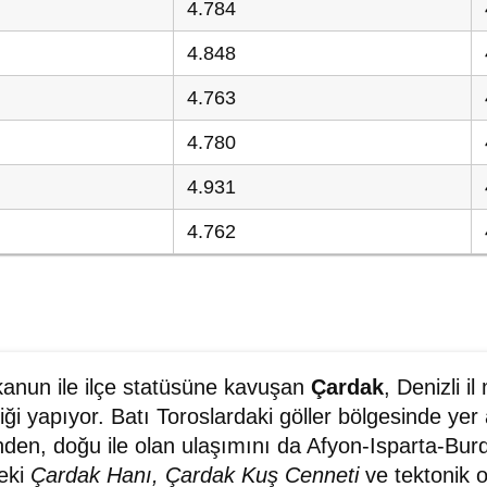
4.784
4.848
4.763
4.780
4.931
4.762
kanun ile ilçe statüsüne kavuşan
Çardak
, Denizli i
iği yapıyor. Batı Toroslardaki göller bölgesinde yer a
nden, doğu ile olan ulaşımını da Afyon-Isparta-Bur
deki
Çardak Hanı, Çardak Kuş Cenneti
ve tektonik o