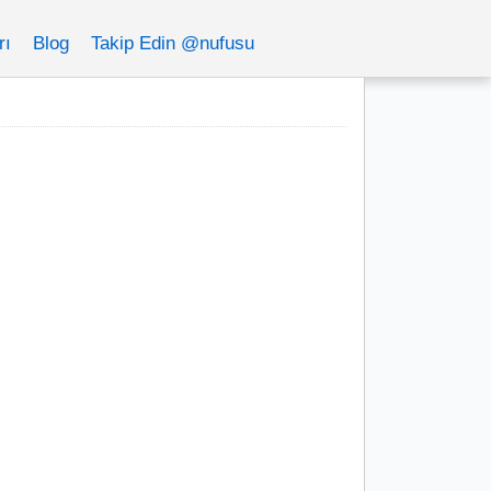
rı
Blog
Takip Edin @nufusu