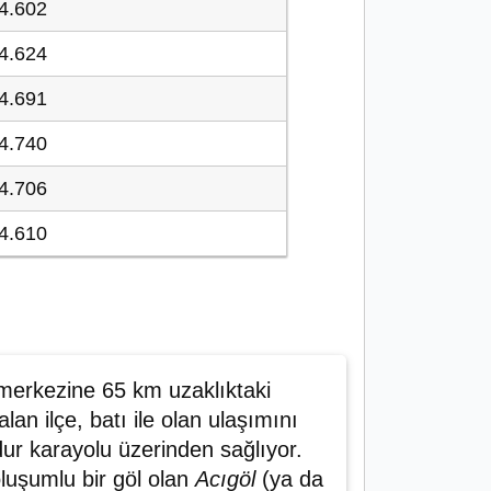
4.602
4.624
4.691
4.740
4.706
4.610
l merkezine 65 km uzaklıktaki
lan ilçe, batı ile olan ulaşımını
dur karayolu üzerinden sağlıyor.
luşumlu bir göl olan
Acıgöl
(ya da