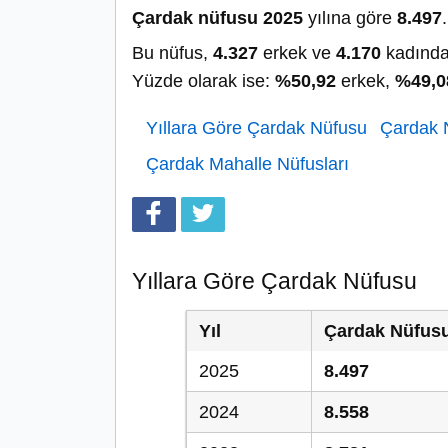
Çardak nüfusu 2025
yılına göre
8.497
.
Bu nüfus,
4.327
erkek ve
4.170
kadında
Yüzde olarak ise:
%50,92
erkek,
%49,0
Yıllara Göre Çardak Nüfusu
Çardak N
Çardak Mahalle Nüfusları
Yıllara Göre Çardak Nüfusu
Yıl
Çardak Nüfus
2025
8.497
2024
8.558