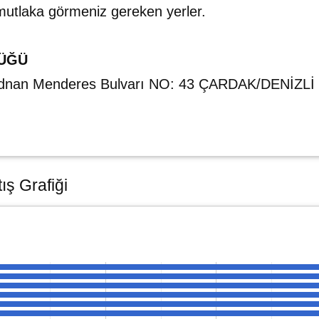
e mutlaka görmeniz gereken yerler.
LÜĞÜ
Adnan Menderes Bulvarı NO: 43 ÇARDAK/DENİZLİ
ış Grafiği