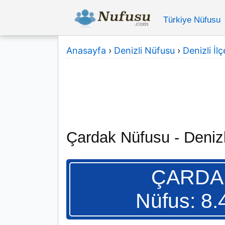
Türkiye Nüfusu
Anasayfa
›
Denizli Nüfusu
›
Denizli İlç
Çardak Nüfusu - Denizl
ÇARDA
Nüfus: 8.