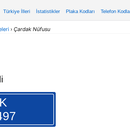
Türkiye İlleri
İstatistikler
Plaka Kodları
Telefon Kodla
eleri
›
Çardak Nüfusu
i
K
497