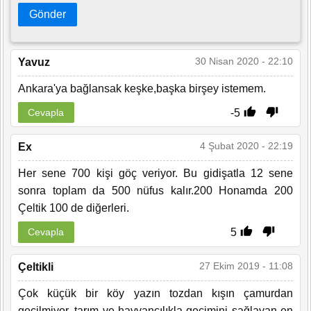
Gönder
30 Nisan 2020 - 22:10
Yavuz
Ankara'ya bağlansak keşke,başka birşey istemem.
-5
Cevapla
4 Şubat 2020 - 22:19
Ex
Her sene 700 kişi göç veriyor. Bu gidişatla 12 sene
sonra toplam da 500 nüfus kalır.200 Honamda 200
Çeltik 100 de diğerleri.
5
Cevapla
27 Ekim 2019 - 11:08
Çeltikli
Çok küçük bir köy yazın tozdan kışın çamurdan
geçilmiyor, tarım ve hayvancılıkla geçimini sağlayan en