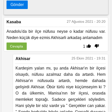
Gönder
27 Ağustos 2021 - 20:20
Kasaba
Anadolu'da bir ilçe nüfusu neyse o kadar nüfusu var.
Neden küçük diye ezmis Akhisarli arkadaş anlamadım
1
Cevapla
25 Ekim 2021 - 19:31
Akhisar
Kardeşim yalan mı, şu anda Akhisar'ın bir ilçesi
olsaydı, nüfusu azalmaz daha da artardı. Hem
Akhisar'ın nüfusuda artardı, hemde dahada
gelişirdi Akhisar. Öbür türlü niye küçümseyim ki ?
O da ülkemin, Manisa'nın bir ilçesi, orasıda
memleket toprağı. Sadece gerçekleri söyledim.
Hani şöyle bir söz vardır ya " Gerçekler can yakar.
" Sende herhalde böyle anladın. Gerçeği duyunca