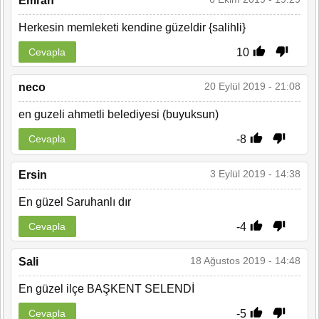
Emrah
Herkesin memleketi kendine güzeldir {salihli}
10
Cevapla
20 Eylül 2019 - 21:08
neco
en guzeli ahmetli belediyesi (buyuksun)
-8
Cevapla
3 Eylül 2019 - 14:38
Ersin
En güzel Saruhanlı dır
-4
Cevapla
18 Ağustos 2019 - 14:48
Sali
En güzel ilçe BAŞKENT SELENDİ
-5
Cevapla