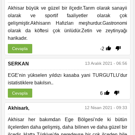
Akhisar büyük ve güzel bir ilçedir.Tarım olarak sanayii
olarak ve sportif faaliyetler olarak çok
gelişmiştir.Akhisarın Hafızları meşhurdur.Gastronomi
olarak da köftesi çok ünlüdür.Zetin ve zeytinyağı
harikadır.
-2
Cevapla
13 Aralık 2021 - 06:56
SERKAN
EGE'nin yükselen yıldızı kasaba yani TURGUTLU'dur
istatistiklere bakılsın..
6
Cevapla
12 Nisan 2021 - 09:33
Akhisarlı,
Akhisar her bakımdan Ege Bölgesi'nde ki bütün
ilçelerden daha gelişmiş, daha bilinen ve daha güzel bir
ilçedir. Hatta Türkiye'de neredeyse bir çok ilçeden bile