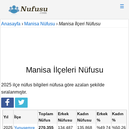
☰
Anasayfa
›
Manisa Nüfusu
›
Manisa İlçeri Nüfusu
Manisa İlçeleri Nüfusu
2025 ilçe nüfus bilgileri nüfusa göre azalan şekilde
sıralanmıştır.
Toplam
Erkek
Kadın
Erkek
Kadın
Yıl
İlçe
Nüfus
Nüfusu
Nüfusu
%
%
2025
Yunusemre
270.355
134.487
135.868
%49,74
%50,26