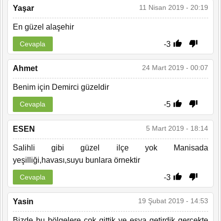
11 Nisan 2019 - 20:19
Yaşar
En güzel alaşehir
-3
Cevapla
24 Mart 2019 - 00:07
Ahmet
Benim için Demirci güzeldir
-5
Cevapla
5 Mart 2019 - 18:14
ESEN
Salihli gibi güzel ilçe yok Manisada
yeşilliği,havası,suyu bunlara örnektir
-3
Cevapla
19 Şubat 2019 - 14:53
Yasin
Bizde bu bölgelere çok gittik ve eşya getirdik gerçekte