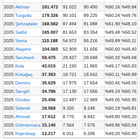
2025
Akhisar
181.472
91.022
90.450
%50,16
%49,84
2025
Turgutlu
179.326
90.101
89.225
%50,24
%49,76
2025
Şehzadeler
168.582
87.494
81.088
%51,90
%48,10
2025
Salihli
165.007
81.653
83.354
%49,48
%50,52
2025
Soma
110.188
54.972
55.216
%49,89
%50,11
2025
Alaşehir
104.565
52.909
51.656
%50,60
%49,40
2025
Saruhanlı
58.475
29.427
29.048
%50,32
%49,68
2025
Kula
43.015
21.150
21.865
%49,17
%50,83
2025
Kırkağaç
37.363
18.721
18.642
%50,11
%49,89
2025
Demirci
35.629
17.975
17.654
%50,45
%49,55
2025
Sarıgöl
34.786
17.130
17.656
%49,24
%50,76
2025
Gördes
25.456
12.487
12.969
%49,05
%50,95
2025
Selendi
18.568
9.320
9.248
%50,19
%49,81
2025
Ahmetli
17.612
8.770
8.842
%49,80
%50,20
2025
Gölmarmara
15.140
7.564
7.576
%49,96
%50,04
2025
Köprübaşı
12.217
6.011
6.206
%49,20
%50,80