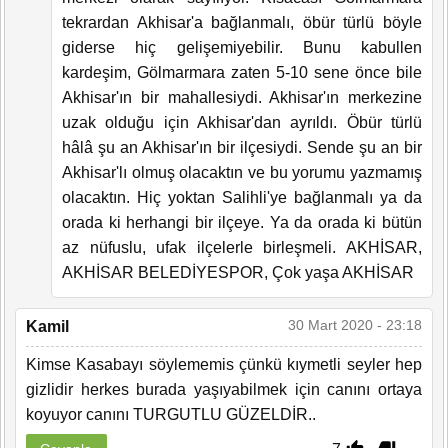
tekrardan Akhisar'a bağlanmalı, öbür türlü böyle
giderse hiç gelişemiyebilir. Bunu kabullen
kardeşim, Gölmarmara zaten 5-10 sene önce bile
Akhisar'ın bir mahallesiydi. Akhisar'ın merkezine
uzak olduğu için Akhisar'dan ayrıldı. Öbür türlü
hâlâ şu an Akhisar'ın bir ilçesiydi. Sende şu an bir
Akhisar'lı olmuş olacaktın ve bu yorumu yazmamış
olacaktın. Hiç yoktan Salihli'ye bağlanmalı ya da
orada ki herhangi bir ilçeye. Ya da orada ki bütün
az nüfuslu, ufak ilçelerle birleşmeli. AKHİSAR,
AKHİSAR BELEDİYESPOR, Çok yaşa AKHİSAR
30 Mart 2020 - 23:18
Kamil
Kimse Kasabayı söylememis çünkü kıymetli seyler hep
gizlidir herkes burada yaşıyabilmek için canını ortaya
koyuyor canını TURGUTLU GÜZELDİR..