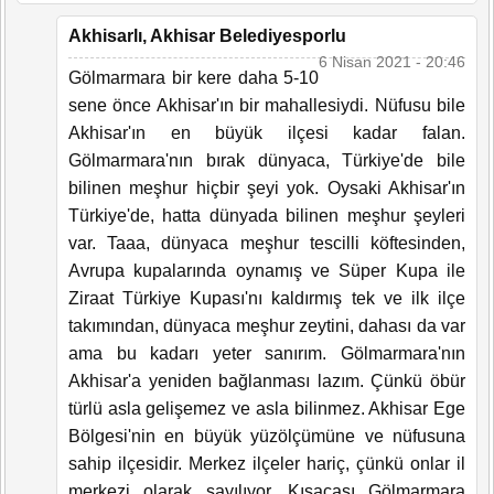
Akhisarlı, Akhisar Belediyesporlu
6 Nisan 2021 - 20:46
Gölmarmara bir kere daha 5-10
sene önce Akhisar'ın bir mahallesiydi. Nüfusu bile
Akhisar'ın en büyük ilçesi kadar falan.
Gölmarmara'nın bırak dünyaca, Türkiye'de bile
bilinen meşhur hiçbir şeyi yok. Oysaki Akhisar'ın
Türkiye'de, hatta dünyada bilinen meşhur şeyleri
var. Taaa, dünyaca meşhur tescilli köftesinden,
Avrupa kupalarında oynamış ve Süper Kupa ile
Ziraat Türkiye Kupası'nı kaldırmış tek ve ilk ilçe
takımından, dünyaca meşhur zeytini, dahası da var
ama bu kadarı yeter sanırım. Gölmarmara'nın
Akhisar'a yeniden bağlanması lazım. Çünkü öbür
türlü asla gelişemez ve asla bilinmez. Akhisar Ege
Bölgesi'nin en büyük yüzölçümüne ve nüfusuna
sahip ilçesidir. Merkez ilçeler hariç, çünkü onlar il
merkezi olarak sayılıyor. Kısacası Gölmarmara