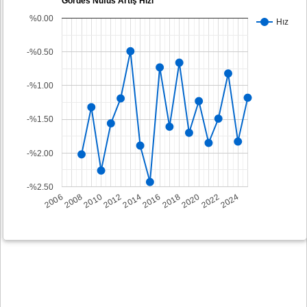
Gördes Nüfus Artış Hızı
%0.00
Hız
-%0.50
-%1.00
-%1.50
-%2.00
-%2.50
2008
2014
2020
2006
2012
2018
2024
2010
2016
2022