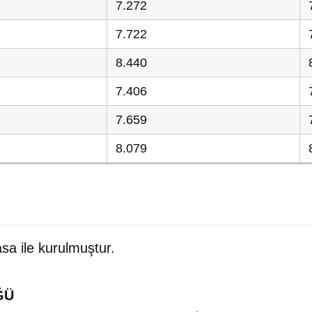
7.272
7.722
8.440
7.406
7.659
8.079
sa ile kurulmuştur.
ĞÜ