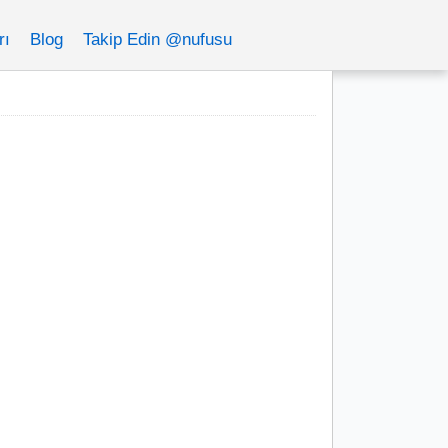
rı
Blog
Takip Edin @nufusu