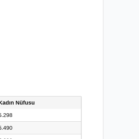
Kadın Nüfusu
5.298
5.490