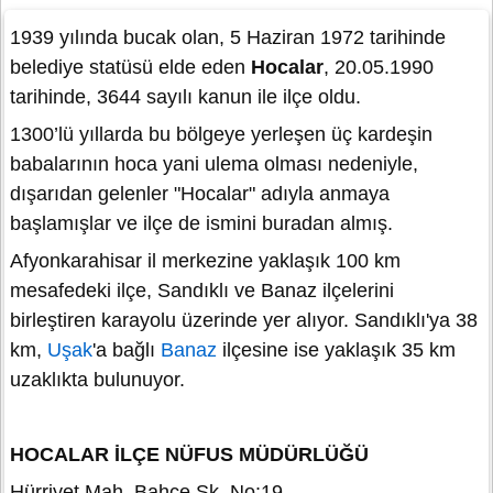
1939 yılında bucak olan, 5 Haziran 1972 tarihinde
belediye statüsü elde eden
Hocalar
, 20.05.1990
tarihinde, 3644 sayılı kanun ile ilçe oldu.
1300’lü yıllarda bu bölgeye yerleşen üç kardeşin
babalarının hoca yani ulema olması nedeniyle,
dışarıdan gelenler "Hocalar" adıyla anmaya
başlamışlar ve ilçe de ismini buradan almış.
Afyonkarahisar il merkezine yaklaşık 100 km
mesafedeki ilçe, Sandıklı ve Banaz ilçelerini
birleştiren karayolu üzerinde yer alıyor. Sandıklı'ya 38
km,
Uşak
'a bağlı
Banaz
ilçesine ise yaklaşık 35 km
uzaklıkta bulunuyor.
HOCALAR İLÇE NÜFUS MÜDÜRLÜĞÜ
Hürriyet Mah. Bahçe Sk. No:19