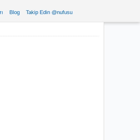
rı
Blog
Takip Edin @nufusu