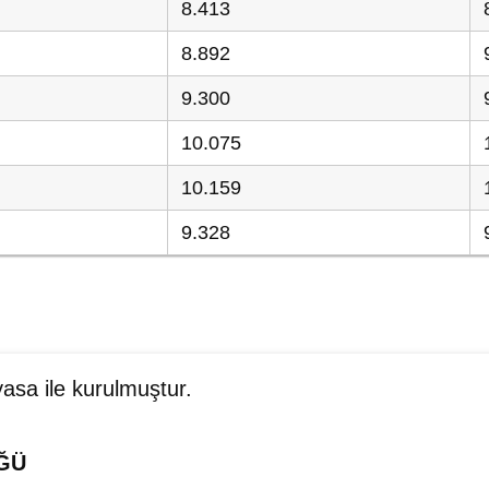
8.413
8.892
9.300
10.075
10.159
9.328
yasa ile kurulmuştur.
ĞÜ