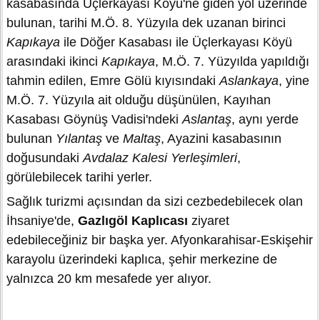
kasabasında Üçlerkayası Köyü'ne giden yol üzerinde
bulunan, tarihi M.Ö. 8. Yüzyıla dek uzanan birinci
Kapıkaya
ile Döğer Kasabası ile Üçlerkayası Köyü
arasındaki ikinci
Kapıkaya
, M.Ö. 7. Yüzyılda yapıldığı
tahmin edilen, Emre Gölü kıyısındaki
Aslankaya
, yine
M.Ö. 7. Yüzyıla ait olduğu düşünülen, Kayıhan
Kasabası Göynüş Vadisi'ndeki
Aslantaş
, aynı yerde
bulunan
Yılantaş
ve
Maltaş
, Ayazini kasabasının
doğusundaki
Avdalaz Kalesi Yerleşimleri
,
görülebilecek tarihi yerler.
Sağlık turizmi açısından da sizi cezbedebilecek olan
İhsaniye'de,
Gazlıgöl Kaplıcası
ziyaret
edebileceğiniz bir başka yer. Afyonkarahisar-Eskişehir
karayolu üzerindeki kaplıca, şehir merkezine de
yalnızca 20 km mesafede yer alıyor.