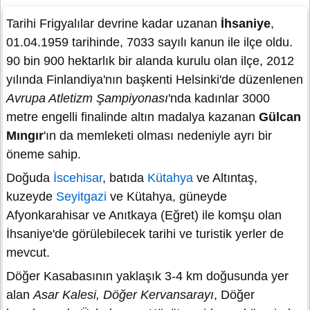
Tarihi Frigyalılar devrine kadar uzanan
İhsaniye
,
01.04.1959 tarihinde, 7033 sayılı kanun ile ilçe oldu.
90 bin 900 hektarlık bir alanda kurulu olan ilçe, 2012
yılında Finlandiya'nın başkenti Helsinki'de düzenlenen
Avrupa Atletizm Şampiyonası
'nda kadınlar 3000
metre engelli finalinde altın madalya kazanan
Gülcan
Mıngır
'ın da memleketi olması nedeniyle ayrı bir
öneme sahip.
Doğuda
İscehisar
, batıda
Kütahya
ve Altıntaş,
kuzeyde
Seyitgazi
ve Kütahya, güneyde
Afyonkarahisar ve Anıtkaya (Eğret) ile komşu olan
İhsaniye'de görülebilecek tarihi ve turistik yerler de
mevcut.
Döğer Kasabasının yaklaşık 3-4 km doğusunda yer
alan
Asar Kalesi, Döğer Kervansarayı
, Döğer