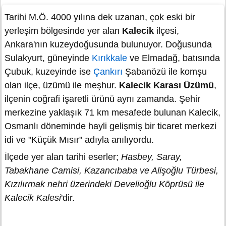
Tarihi M.Ö. 4000 yılına dek uzanan, çok eski bir
yerleşim bölgesinde yer alan
Kalecik
ilçesi,
Ankara'nın kuzeydoğusunda bulunuyor. Doğusunda
Sulakyurt, güneyinde
Kırıkkale
ve Elmadağ, batısında
Çubuk, kuzeyinde ise
Çankırı
Şabanözü ile komşu
olan ilçe, üzümü ile meşhur.
Kalecik Karası Üzümü
,
ilçenin coğrafi işaretli ürünü aynı zamanda. Şehir
merkezine yaklaşık 71 km mesafede bulunan Kalecik,
Osmanlı döneminde hayli gelişmiş bir ticaret merkezi
idi ve "Küçük Mısır" adıyla anılıyordu.
İlçede yer alan tarihi eserler;
Hasbey, Saray,
Tabakhane Camisi, Kazancıbaba ve Alişoğlu Türbesi,
Kızılırmak nehri üzerindeki Develioğlu Köprüsü ile
Kalecik Kalesi
'dir.