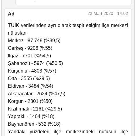
22 Mart 2020 - 14:02
Ad
TÜİK verilerinden ayrı olarak tespit ettiğim ilçe merkezi
nüfusları:
Merkez - 87 748 (%89,5)
Çerkeş - 9206 (%55)
Ilgaz - 7701 (%54,5)
Şabanözü - 5974 (%50,5)
Kurşunlu - 4803 (%57)
Orta - 3555 (%29,5)
Eldivan - 3484 (%54)
Atkaracalar - 2624 (%47,5)
Korgun - 2301 (%50)
Kızılırmak - 2161 (%29,5)
Yapraklı - 1404 (%18)
Bayramören - 532 (%18).
Yandaki yüzdeleri ilçe merkezindeki nüfusun ilçe