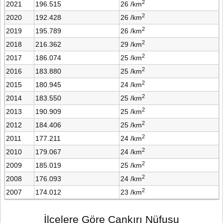
2
2021
196.515
26 /km
2
2020
192.428
26 /km
2
2019
195.789
26 /km
2
2018
216.362
29 /km
2
2017
186.074
25 /km
2
2016
183.880
25 /km
2
2015
180.945
24 /km
2
2014
183.550
25 /km
2
2013
190.909
25 /km
2
2012
184.406
25 /km
2
2011
177.211
24 /km
2
2010
179.067
24 /km
2
2009
185.019
25 /km
2
2008
176.093
24 /km
2
2007
174.012
23 /km
İlçelere Göre Çankırı Nüfusu