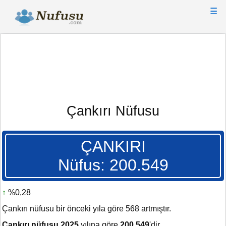
☰
Çankırı Nüfusu
ÇANKIRI
Nüfus: 200.549
↑
%0,28
Çankırı nüfusu bir önceki yıla göre 568 artmıştır.
Çankırı nüfusu 2025
yılına göre
200.549
'dir.