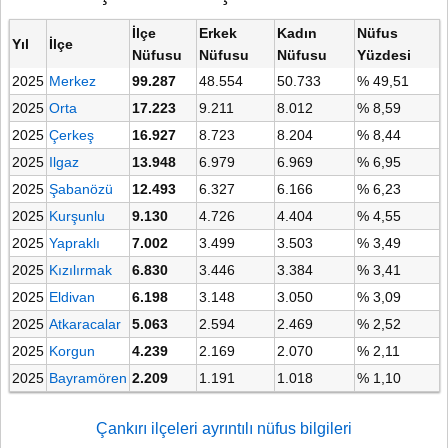
İlçe
Erkek
Kadın
Nüfus
Yıl
İlçe
Nüfusu
Nüfusu
Nüfusu
Yüzdesi
2025
Merkez
99.287
48.554
50.733
% 49,51
2025
Orta
17.223
9.211
8.012
% 8,59
2025
Çerkeş
16.927
8.723
8.204
% 8,44
2025
Ilgaz
13.948
6.979
6.969
% 6,95
2025
Şabanözü
12.493
6.327
6.166
% 6,23
2025
Kurşunlu
9.130
4.726
4.404
% 4,55
2025
Yapraklı
7.002
3.499
3.503
% 3,49
2025
Kızılırmak
6.830
3.446
3.384
% 3,41
2025
Eldivan
6.198
3.148
3.050
% 3,09
2025
Atkaracalar
5.063
2.594
2.469
% 2,52
2025
Korgun
4.239
2.169
2.070
% 2,11
2025
Bayramören
2.209
1.191
1.018
% 1,10
Çankırı ilçeleri ayrıntılı nüfus bilgileri