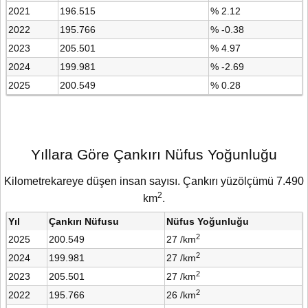
2021
196.515
% 2.12
2022
195.766
% -0.38
2023
205.501
% 4.97
2024
199.981
% -2.69
2025
200.549
% 0.28
Yıllara Göre Çankırı Nüfus Yoğunluğu
Kilometrekareye düşen insan sayısı. Çankırı yüzölçümü 7.490
2
km
.
Yıl
Çankırı Nüfusu
Nüfus Yoğunluğu
2
2025
200.549
27 /km
2
2024
199.981
27 /km
2
2023
205.501
27 /km
2
2022
195.766
26 /km