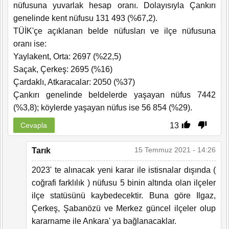
nüfusuna yuvarlak hesap oranı. Dolayısıyla Çankırı
genelinde kent nüfusu 131 493 (%67,2).
TÜİK'çe açıklanan belde nüfusları ve ilçe nüfusuna
oranı ise:
Yaylakent, Orta: 2697 (%22,5)
Saçak, Çerkeş: 2695 (%16)
Çardaklı, Atkaracalar: 2050 (%37)
Çankırı genelinde beldelerde yaşayan nüfus 7442
(%3,8); köylerde yaşayan nüfus ise 56 854 (%29).
13
Cevapla
15 Temmuz 2021 - 14:26
Tarık
2023' te alınacak yeni karar ile istisnalar dışında (
coğrafi farklılık ) nüfusu 5 binin altında olan ilçeler
ilçe statüsünü kaybedecektir. Buna göre Ilgaz,
Çerkeş, Şabanözü ve Merkez güncel ilçeler olup
kararname ile Ankara' ya bağlanacaklar.