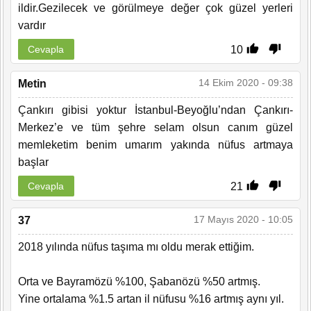
ildir.Gezilecek ve görülmeye değer çok güzel yerleri
vardır
10
Cevapla
14 Ekim 2020 - 09:38
Metin
Çankırı gibisi yoktur İstanbul-Beyoğlu’ndan Çankırı-
Merkez’e ve tüm şehre selam olsun canım güzel
memleketim benim umarım yakında nüfus artmaya
başlar
21
Cevapla
17 Mayıs 2020 - 10:05
37
2018 yılında nüfus taşıma mı oldu merak ettiğim.
Orta ve Bayramözü %100, Şabanözü %50 artmış.
Yine ortalama %1.5 artan il nüfusu %16 artmış aynı yıl.