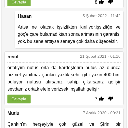
8
Cevapla
5 Şubat 2022 - 11:42
Hasan
Artsa ne olacak işsizlikten kırılıyor.işsizliğe ve
göç'e çare bulamadıktan sonra artmasının garantisi
yok. bu sene arttıysa seneye çok daha düşecektir.
21 Şubat 2021 - 01:16
resul
ortalıyım nufus orta da kardeşlerim nufus az olunca
hizmet yapılmaz çankırı yazlık şehir gibi yazın 400 bini
buluyor nufusu alırsanız sahip çıkarsanız gelişir
sevdamız orta,k elele verizsek inşallah gelişir
7
Cevapla
7 Aralık 2020 - 00:21
Mutlu
Çankırı'm herşeyiyle çok güzel ve Şirin bir