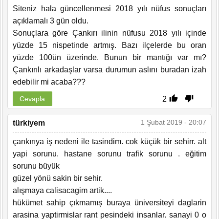
Siteniz hala güncellenmesi 2018 yılı nüfus sonuçları
açıklamalı 3 gün oldu.
Sonuçlara göre Çankırı ilinin nüfusu 2018 yılı içinde
yüzde 15 nispetinde artmış. Bazı ilçelerde bu oran
yüzde 100ün üzerinde. Bunun bir mantığı var mı?
Çankırılı arkadaşlar varsa durumun aslını buradan izah
edebilir mi acaba???
2
Cevapla
1 Şubat 2019 - 20:07
türkiyem
çankırıya iş nedeni ile tasindim. cok küçük bir sehirr. alt
yapi sorunu. hastane sorunu trafik sorunu . eğitim
sorunu büyük
güzel yönü sakin bir sehir.
alışmaya calisacagim artik....
hükümet sahip çıkmamış buraya üniversiteyi daglarin
arasina yaptirmislar rant pesindeki insanlar. sanayi 0 o