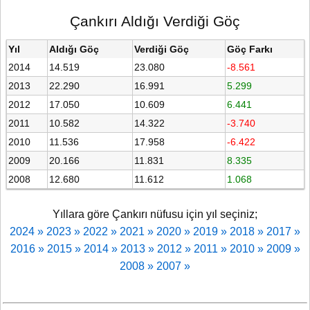
Çankırı Aldığı Verdiği Göç
Yıl
Aldığı Göç
Verdiği Göç
Göç Farkı
2014
14.519
23.080
-8.561
2013
22.290
16.991
5.299
2012
17.050
10.609
6.441
2011
10.582
14.322
-3.740
2010
11.536
17.958
-6.422
2009
20.166
11.831
8.335
2008
12.680
11.612
1.068
Yıllara göre Çankırı nüfusu için yıl seçiniz;
2024 »
2023 »
2022 »
2021 »
2020 »
2019 »
2018 »
2017 »
2016 »
2015 »
2014 »
2013 »
2012 »
2011 »
2010 »
2009 »
2008 »
2007 »