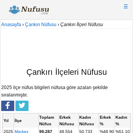
☰
Anasayfa
›
Çankırı Nüfusu
›
Çankırı İlçeri Nüfusu
Çankırı İlçeleri Nüfusu
2025 ilçe nüfus bilgileri nüfusa göre azalan şekilde
sıralanmıştır.
Toplam
Erkek
Kadın
Erkek
Kadın
Yıl
İlçe
Nüfus
Nüfusu
Nüfusu
%
%
2025
Merkez
99.287
48.554
50.733
%48,90
%51,10