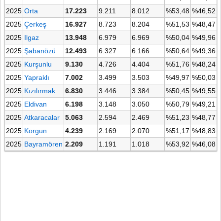
2025
Orta
17.223
9.211
8.012
%53,48
%46,52
2025
Çerkeş
16.927
8.723
8.204
%51,53
%48,47
2025
Ilgaz
13.948
6.979
6.969
%50,04
%49,96
2025
Şabanözü
12.493
6.327
6.166
%50,64
%49,36
2025
Kurşunlu
9.130
4.726
4.404
%51,76
%48,24
2025
Yapraklı
7.002
3.499
3.503
%49,97
%50,03
2025
Kızılırmak
6.830
3.446
3.384
%50,45
%49,55
2025
Eldivan
6.198
3.148
3.050
%50,79
%49,21
2025
Atkaracalar
5.063
2.594
2.469
%51,23
%48,77
2025
Korgun
4.239
2.169
2.070
%51,17
%48,83
2025
Bayramören
2.209
1.191
1.018
%53,92
%46,08