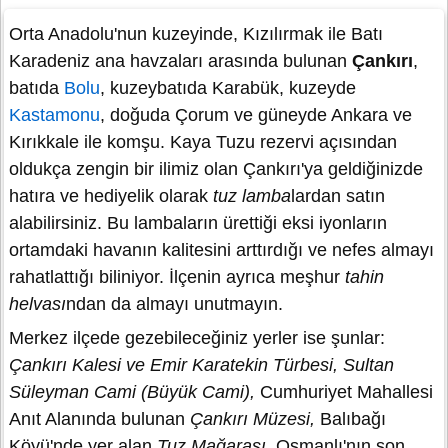
Orta Anadolu'nun kuzeyinde, Kızılırmak ile Batı
Karadeniz ana havzaları arasında bulunan
Çankırı
,
batıda
Bolu
, kuzeybatıda Karabük, kuzeyde
Kastamonu
, doğuda Çorum ve güneyde Ankara ve
Kırıkkale ile komşu. Kaya Tuzu rezervi açısından
oldukça zengin bir ilimiz olan Çankırı'ya geldiğinizde
hatıra ve hediyelik olarak
tuz lamba
lardan satın
alabilirsiniz. Bu lambaların ürettiği eksi iyonların
ortamdaki havanın kalitesini arttırdığı ve nefes almayı
rahatlattığı biliniyor. İlçenin ayrıca meşhur
tahin
helvası
ndan da almayı unutmayın.
Merkez ilçede gezebileceğiniz yerler ise şunlar:
Çankırı Kalesi ve Emir Karatekin Türbesi, Sultan
Süleyman Cami (Büyük Cami),
Cumhuriyet Mahallesi
Anıt Alanında bulunan
Çankırı Müzesi,
Balıbağı
Köyü'nde yer alan
Tuz Mağarası,
Osmanlı'nın son