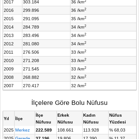
2
2017
303.184
36 /km
2
2016
299.896
36 /km
2
2015
291.095
35 /km
2
2014
284.789
34 /km
2
2013
283.496
34 /km
2
2012
281.080
34 /km
2
2011
276.506
33 /km
2
2010
271.208
33 /km
2
2009
271.545
33 /km
2
2008
268.882
32 /km
2
2007
270.417
32 /km
İlçelere Göre Bolu Nüfusu
İlçe
Erkek
Kadın
Nüfus
Yıl
İlçe
Nüfusu
Nüfusu
Nüfusu
Yüzdesi
2025
Merkez
222.589
108.661
113.928
% 68,03
2025
Gerede
37.196
19.806
17.390
% 11,37