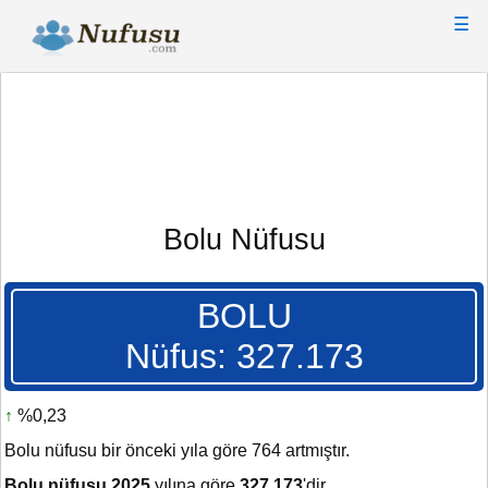
☰
Bolu Nüfusu
BOLU
Nüfus: 327.173
↑
%0,23
Bolu nüfusu bir önceki yıla göre 764 artmıştır.
Bolu nüfusu 2025
yılına göre
327.173
'dir.