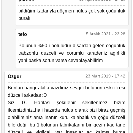
bildiğim kadarıyla göçmen nüfus çok yok çoğunluk
buralı
5 Aralık 2021 - 23:28
tefo
Bolunun %80 i boluludur disardan gelen cogunluk
trabzonlu duzceli ve corumlu karadeniz agirlikli
yani baska sorun varsa cevaplayabilirim
23 Mart 2019 - 17:42
Ozgur
Bunları hangi akılla yazdınız sevgili bolunun eski ilcesi
düzceli arkadas :D
Siz TC Haritasi şekillenir sekillenmez bizim
ilcemizdiniz..hali hazırda nüfus olarak bizi biraz geçmiş
olabilirsiniz ama inanın kuru kalabalık ve çoğu düzceli
bile değil bu 1.bolunun fabrikalarını bir gezin kac tane
düzceli ve yigilcali var insanlar aç kalmış burda