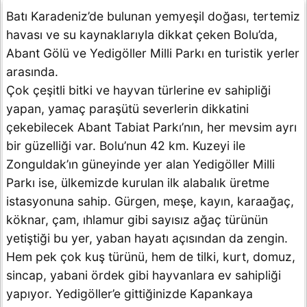
Batı Karadeniz’de bulunan yemyeşil doğası, tertemiz
havası ve su kaynaklarıyla dikkat çeken Bolu’da,
Abant Gölü ve Yedigöller Milli Parkı en turistik yerler
arasında.
Çok çeşitli bitki ve hayvan türlerine ev sahipliği
yapan, yamaç paraşütü severlerin dikkatini
çekebilecek Abant Tabiat Parkı’nın, her mevsim ayrı
bir güzelliği var. Bolu’nun 42 km. Kuzeyi ile
Zonguldak’ın güneyinde yer alan Yedigöller Milli
Parkı ise, ülkemizde kurulan ilk alabalık üretme
istasyonuna sahip. Gürgen, meşe, kayın, karaağaç,
köknar, çam, ıhlamur gibi sayısız ağaç türünün
yetiştiği bu yer, yaban hayatı açısından da zengin.
Hem pek çok kuş türünü, hem de tilki, kurt, domuz,
sincap, yabani ördek gibi hayvanlara ev sahipliği
yapıyor. Yedigöller’e gittiğinizde Kapankaya