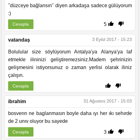
"düzceye bağlansın" diyen arkadaşa sadece gülüyorum
:)
5
Cevapla
3 Eylül 2017 - 15:23
vatandaş
Bolulular size söylüyorum Antalya'ya Alanya'ya laf
etmekle ilininizi geliştiremezsiniz.Madem şehrinizin
gelişmesini istiyorsunuz o zaman yerlisi olarak iliniz
çalışın.
Cevapla
31 Ağustos 2017 - 15:03
ibrahim
bosverın ne baglanmasın boyle daha ıyı her ıkı sehırde
de 2 unıv oluyor bu sayede
3
Cevapla