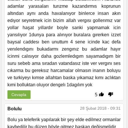
adamlar yarasaları turızme kazandırmıs koprunun
altından aynı anda havalanıyor binlerce insan akın
edıyor seyretmek icin bizim allah vergısı gollerımız var
yollar haşat yıllardır boyle sanki yapmamak icin
yarısılıyor 1dunya para alınıyor buralara gırerken izzet
baysal caddesı ben unuttum 4 sene icinde kac defa
yenılendıgını bukadarmı zengınız bu adamlar hayır
icinmi calısıyor daha gozlemledıgım sayamadıgım bir
suru sebeb ama sıradan vatandasız iste ver vergını ses
cıkarma bu gereksız harcamalar olmasın inanın boluyu
ve turkiyeyı kımse allahtan baska yıkamaz kımı aclıktan
kımi bolluktan oluyor dengelı 1dagılım yok
5
Cevapla
28 Şubat 2018 - 09:31
Bolulu
Bolu ya teleferik yapılarak bir şey elde edilmez ormanlar
kaybedilir bu düzen böyle gitmez başkan değişmelidir