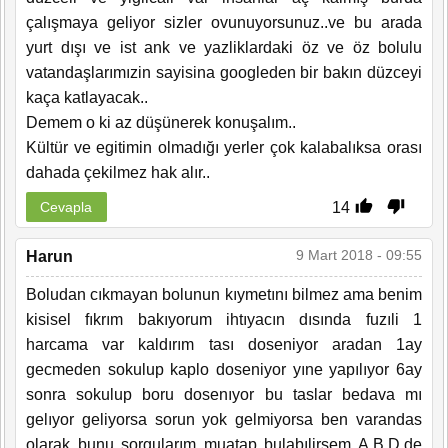
çalışmaya geliyor sizler ovunuyorsunuz..ve bu arada
yurt dışı ve ist ank ve yazliklardaki öz ve öz bolulu
vatandaşlarımızin sayisina googleden bir bakın düzceyi
kaça katlayacak..
Demem o ki az düşünerek konuşalım..
Kültür ve egitimin olmadığı yerler çok kalabalıksa orası
dahada çekilmez hak alır..
14
Cevapla
9 Mart 2018 - 09:55
Harun
Boludan cıkmayan bolunun kıymetını bilmez ama benim
kisisel fıkrım bakıyorum ihtıyacın dısında fuzıli 1
harcama var kaldırım tası doseniyor aradan 1ay
gecmeden sokulup kaplo doseniyor yıne yapılıyor 6ay
sonra sokulup boru dosenıyor bu taslar bedava mı
gelıyor geliyorsa sorun yok gelmiyorsa ben varandas
olarak bunu sorgularım muatap bulabılirsem A.B.D.de