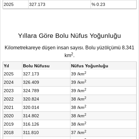
2025
327.173
% 0.23
Yıllara Göre Bolu Nüfus Yoğunluğu
Kilometrekareye düşen insan sayısı. Bolu yüzölçümü 8.341
2
km
.
Yıl
Bolu Nüfusu
Nüfus Yoğunluğu
2
2025
327.173
39 /km
2
2024
326.409
39 /km
2
2023
324.789
39 /km
2
2022
320.824
38 /km
2
2021
320.014
38 /km
2
2020
314.802
38 /km
2
2019
316.126
38 /km
2
2018
311.810
37 /km