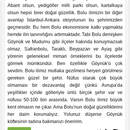
Abant olsun, yedigöller milli parkı olsun, kartalkaya
olsun hepsi birer doğal güzellik. Bolu ilimizin bir diğer
avantajı İstanbul-Ankara otoyolunun bu şehrimizden
geçmesidir. Bu hem Bolu ekonomisine katkı yapmakta
hemde ilin tanınırlığını artırmaktadır. Tabi Bolu demişken
Göynük ve Mudurnu gibi ilçeler hakında konuşmazsak
olmaz. Safranbolu, Taraklı, Beypazarı ve Ayaş gibi
yörenin geleneksel mimari örneklerini bu ilçelerde
görmek mümkündür. Ben özellikle Göynük'ü çok
sevdim. Bolu ilimiz mutlaka gezilmesi heryeri görülmesi
gereken güzel bir şehir. Nüfus olarak çok büyük
olmaması bir dezavantaj değil çünkü Avrupa'da
yeşillikler içinde gölleriyle ünlü birçok şehir var ve
nüfusu 50-100 bin arasında. Varsın Bolu ilimiz büyük
kent olmasın ne çıkar. Ama Bolu'nun doğal güzelliklerini
her daim korumalıyız. Yolunuz düşerse Göynük
köftesinin tadına bakmanızı öneririm.