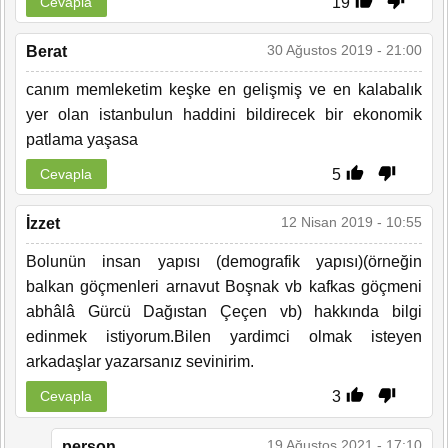
19
Cevapla
30 Ağustos 2019 - 21:00
Berat
canım memleketim keşke en gelişmiş ve en kalabalık
yer olan istanbulun haddini bildirecek bir ekonomik
patlama yaşasa
5
Cevapla
12 Nisan 2019 - 10:55
İzzet
Bolunün insan yapısı (demografik yapısı)(örneğin
balkan göçmenleri arnavut Boşnak vb kafkas göçmeni
abhâlâ Gürcü Dağıstan Çeçen vb) hakkında bilgi
edinmek istiyorum.Bilen yardimci olmak isteyen
arkadaşlar yazarsanız sevinirim.
3
Cevapla
19 Ağustos 2021 - 17:10
person