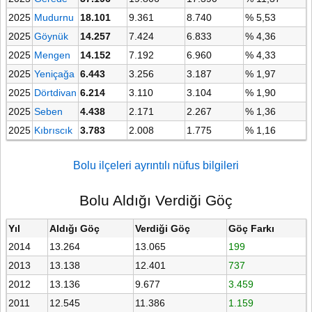
2025
Mudurnu
18.101
9.361
8.740
% 5,53
2025
Göynük
14.257
7.424
6.833
% 4,36
2025
Mengen
14.152
7.192
6.960
% 4,33
2025
Yeniçağa
6.443
3.256
3.187
% 1,97
2025
Dörtdivan
6.214
3.110
3.104
% 1,90
2025
Seben
4.438
2.171
2.267
% 1,36
2025
Kıbrıscık
3.783
2.008
1.775
% 1,16
Bolu ilçeleri ayrıntılı nüfus bilgileri
Bolu Aldığı Verdiği Göç
Yıl
Aldığı Göç
Verdiği Göç
Göç Farkı
2014
13.264
13.065
199
2013
13.138
12.401
737
2012
13.136
9.677
3.459
2011
12.545
11.386
1.159