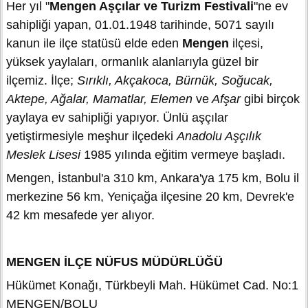
Her yıl "
Mengen Aşçılar ve Turizm Festivali
"ne ev
sahipliği yapan, 01.01.1948 tarihinde, 5071 sayılı
kanun ile ilçe statüsü elde eden
Mengen
ilçesi,
yüksek yaylaları, ormanlık alanlarıyla güzel bir
ilçemiz. İlçe;
Sırıklı, Akçakoca, Bürnük, Soğucak,
Aktepe, Ağalar, Mamatlar, Elemen
ve
Afşar
gibi birçok
yaylaya ev sahipliği yapıyor. Ünlü aşçılar
yetiştirmesiyle meşhur ilçedeki
Anadolu Aşçılık
Meslek Lisesi
1985 yılında eğitim vermeye başladı.
Mengen, İstanbul'a 310 km, Ankara'ya 175 km, Bolu il
merkezine 56 km, Yeniçağa ilçesine 20 km, Devrek'e
42 km mesafede yer alıyor.
MENGEN İLÇE NÜFUS MÜDÜRLÜĞÜ
Hükümet Konağı, Türkbeyli Mah. Hükümet Cad. No:1
MENGEN/BOLU