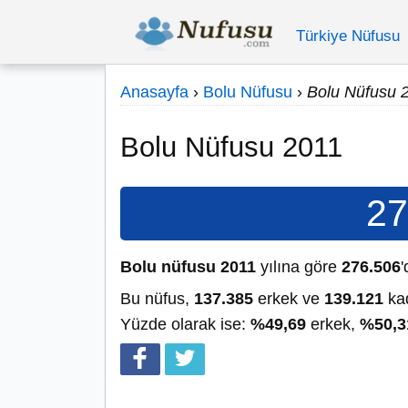
Türkiye Nüfusu
Anasayfa
›
Bolu Nüfusu
›
Bolu Nüfusu 
Bolu Nüfusu 2011
27
Bolu nüfusu 2011
yılına göre
276.506
'
Bu nüfus,
137.385
erkek ve
139.121
kad
Yüzde olarak ise:
%49,69
erkek,
%50,3