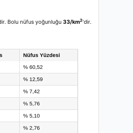
2
ir. Bolu nüfus yoğunluğu
33/km
'dir.
s
Nüfus Yüzdesi
% 60,52
% 12,59
% 7,42
% 5,76
% 5,10
% 2,76