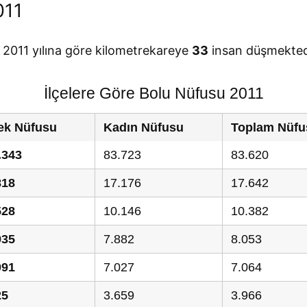
011
e 2011 yılına göre kilometrekareye
33
insan düşmekted
İlçelere Göre Bolu Nüfusu 2011
ek Nüfusu
Kadın Nüfusu
Toplam Nüfu
.343
83.723
83.620
818
17.176
17.642
528
10.146
10.382
935
7.882
8.053
091
7.027
7.064
25
3.659
3.966