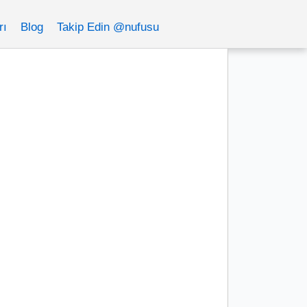
rı
Blog
Takip Edin @nufusu