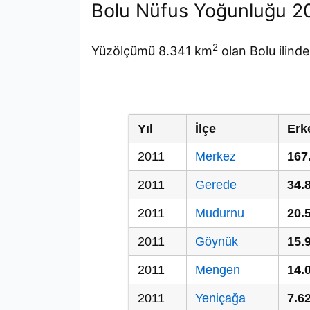
Bolu Nüfus Yoğunluğu 2
2
Yüzölçümü 8.341 km
olan Bolu ilind
Yıl
İlçe
Erk
2011
Merkez
167
2011
Gerede
34.
2011
Mudurnu
20.
2011
Göynük
15.
2011
Mengen
14.
2011
Yeniçağa
7.6