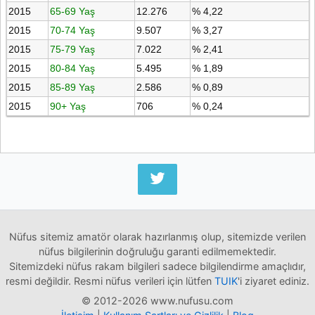
2015
65-69 Yaş
12.276
% 4,22
2015
70-74 Yaş
9.507
% 3,27
2015
75-79 Yaş
7.022
% 2,41
2015
80-84 Yaş
5.495
% 1,89
2015
85-89 Yaş
2.586
% 0,89
2015
90+ Yaş
706
% 0,24
Nüfus sitemiz amatör olarak hazırlanmış olup, sitemizde verilen
nüfus bilgilerinin doğruluğu garanti edilmemektedir.
Sitemizdeki nüfus rakam bilgileri sadece bilgilendirme amaçlıdır,
resmi değildir. Resmi nüfus verileri için lütfen
TUIK
'i ziyaret ediniz.
© 2012-2026 www.nufusu.com