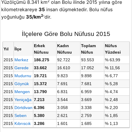
2
Yüzölçümü 8.341 km
olan Bolu ilinde 2015 yılına göre
kilometrekareye
35
insan düşmektedir. Bolu nüfus
2
yoğunluğu
35/km
'dir.
İlçelere Göre Bolu Nüfusu 2015
Erkek
Kadın
Toplam
Nüfus
Yıl
İlçe
Nüfusu
Nüfusu
Nüfus
Yüzdesi
2015
Merkez
186.275
92.722
93.553
% 63,99
2015
Gerede
33.662
16.610
17.052
% 11,56
2015
Mudurnu
19.721
9.823
9.898
% 6,77
2015
Göynük
15.372
7.691
7.681
% 5,28
2015
Mengen
13.790
6.831
6.959
% 4,74
2015
Yeniçağa
7.213
3.544
3.669
% 2,48
2015
Dörtdivan
6.396
3.058
3.338
% 2,20
2015
Seben
5.380
2.621
2.759
% 1,85
2015
Kıbrıscık
3.286
1.601
1.685
% 1,13