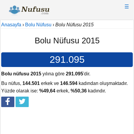
☰
Anasayfa
›
Bolu Nüfusu
›
Bolu Nüfusu 2015
Bolu Nüfusu 2015
291.095
Bolu nüfusu 2015
yılına göre
291.095
'dir.
Bu nüfus,
144.501
erkek ve
146.594
kadından oluşmaktadır.
Yüzde olarak ise:
%49,64
erkek,
%50,36
kadındır.