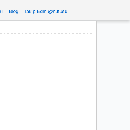
rı
Blog
Takip Edin @nufusu