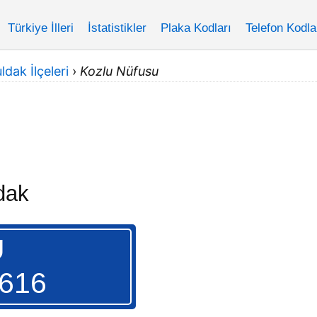
Türkiye İlleri
İstatistikler
Plaka Kodları
Telefon Kodla
dak İlçeleri
›
Kozlu Nüfusu
dak
U
.616