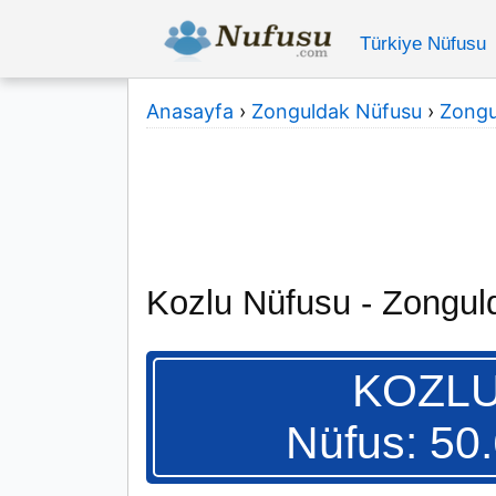
Türkiye Nüfusu
Anasayfa
›
Zonguldak Nüfusu
›
Zongul
Kozlu Nüfusu - Zongul
KOZL
Nüfus: 50