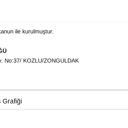
kanun ile kurulmuştur.
ĞÜ
ulv. No:37/ KOZLU/ZONGULDAK
 Grafiği