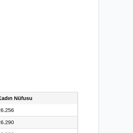
Kadın Nüfusu
26.256
26.290