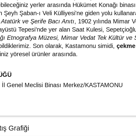
rebileceğiniz yerler arasında Hükümet Konağı bina
n Şeyh Şaban-ı Veli Külliyesi'ne giden yolu kullan
i
Atatürk ve Şerife Bacı Anıtı
, 1902 yılında Mimar V
ayüstü Tepesi’nde yer alan Saat Kulesi, Sepetçioğl
 Etnografya Müzesi, Mimar Vedat Tek Kültür ve S
bildiklerimiz. Son olarak, Kastamonu simidi,
çekme
ğiniz yöresel ürünler arasında.
ÜĞÜ
26 İl Genel Meclisi Binası Merkez/KASTAMONU
ış Grafiği