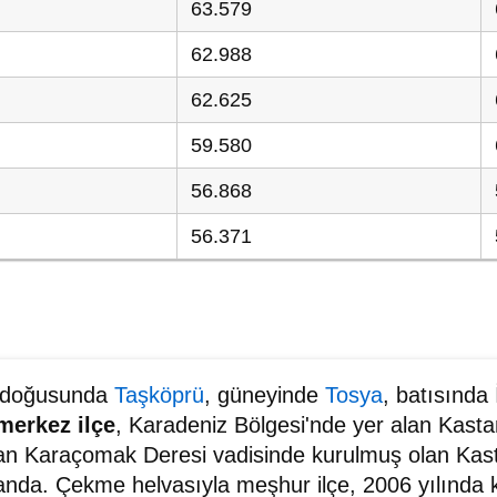
63.579
62.988
62.625
59.580
56.868
56.371
, doğusunda
Taşköprü
, güneyinde
Tosya
, batısında
erkez ilçe
, Karadeniz Bölgesi'nde yer alan Kasta
olan Karaçomak Deresi vadisinde kurulmuş olan Ka
manda. Çekme helvasıyla meşhur ilçe, 2006 yılında