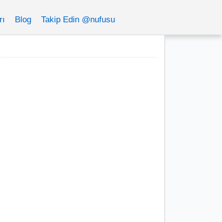
rı
Blog
Takip Edin @nufusu