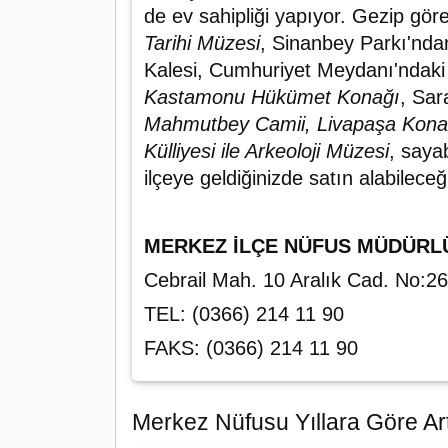
de ev sahipliği yapıyor. Gezip gö
Tarihi Müzesi
, Sinanbey Parkı'nda
Kalesi, Cumhuriyet Meydanı'ndak
Kastamonu Hükümet Konağı
, Sar
Mahmutbey Camii, Livapaşa Konağı
Külliyesi ile Arkeoloji Müzesi
, saya
ilçeye geldiğinizde satın alabilece
MERKEZ İLÇE NÜFUS MÜDÜRL
Cebrail Mah. 10 Aralık Cad. No:
TEL: (0366) 214 11 90
FAKS: (0366) 214 11 90
Merkez Nüfusu Yıllara Göre Art