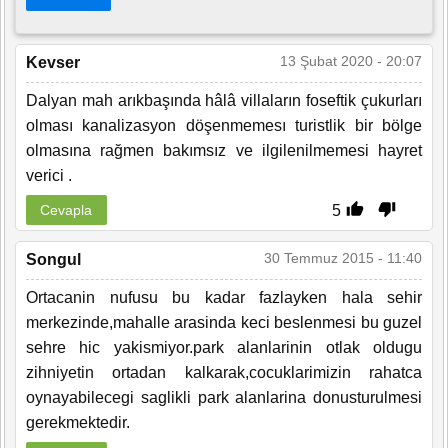
13 Şubat 2020 - 20:07
Kevser
Dalyan mah arıkbaşında hâlâ villaların foseftik çukurları
olması kanalizasyon döşenmemesı turistlik bir bölge
olmasına rağmen bakımsız ve ilgilenilmemesi hayret
verici .
5
Cevapla
30 Temmuz 2015 - 11:40
Songul
Ortacanin nufusu bu kadar fazlayken hala sehir
merkezinde,mahalle arasinda keci beslenmesi bu guzel
sehre hic yakismiyor.park alanlarinin otlak oldugu
zihniyetin ortadan kalkarak,cocuklarimizin rahatca
oynayabilecegi saglikli park alanlarina donusturulmesi
gerekmektedir.