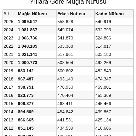
Yıllara Göre Muğla Nüfusu
Yıl
Muğla Nüfusu
Erkek Nüfusu
Kadın Nüfusu
2025
1.099.547
558.628
540.919
2024
1.081.867
549.074
532.793
2023
1.066.736
541.870
524.866
2022
1.048.185
533.368
514.817
2021
1.021.141
517.961
503.180
2020
1.000.773
508.504
492.269
2019
983.142
500.602
482.540
2018
967.487
493.140
474.347
2017
938.751
478.950
459.801
2016
923.773
470.404
453.369
2015
908.877
463.411
445.466
2014
894.509
454.642
439.867
2013
866.665
441.531
425.134
2012
851.145
434.539
416.606