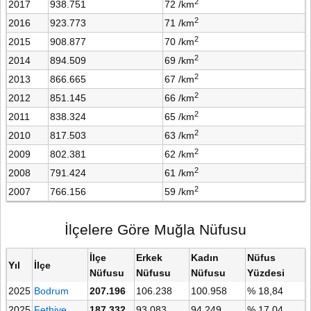
2
2017
938.751
72 /km
2
2016
923.773
71 /km
2
2015
908.877
70 /km
2
2014
894.509
69 /km
2
2013
866.665
67 /km
2
2012
851.145
66 /km
2
2011
838.324
65 /km
2
2010
817.503
63 /km
2
2009
802.381
62 /km
2
2008
791.424
61 /km
2
2007
766.156
59 /km
İlçelere Göre Muğla Nüfusu
İlçe
Erkek
Kadın
Nüfus
Yıl
İlçe
Nüfusu
Nüfusu
Nüfusu
Yüzdesi
2025
Bodrum
207.196
106.238
100.958
% 18,84
2025
Fethiye
187.332
93.083
94.249
% 17,04