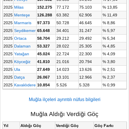
2025
Milas
152.275
77.172
75.103
% 13,85
2025
Menteşe
126.288
63.382
62.906
% 11,49
2025
Marmaris
97.373
50.728
46.645
% 8,86
2025
Seydikemer
65.648
34.401
31.247
% 5,97
2025
Ortaca
58.704
29.212
29.492
% 5,34
2025
Dalaman
53.327
28.022
25.305
% 4,85
2025
Yatağan
45.024
22.724
22.300
% 4,09
2025
Köyceğiz
41.810
21.016
20.794
% 3,80
2025
Ula
27.649
14.023
13.626
% 2,51
2025
Datça
26.067
13.101
12.966
% 2,37
2025
Kavaklıdere
10.854
5.526
5.328
% 0,99
Muğla ilçeleri ayrıntılı nüfus bilgileri
Muğla Aldığı Verdiği Göç
Yıl
Aldığı Göç
Verdiği Göç
Göç Farkı