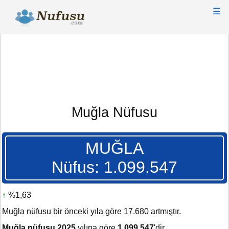
☰
Muğla Nüfusu
MUĞLA
Nüfus: 1.099.547
↑
%1,63
Muğla nüfusu bir önceki yıla göre 17.680 artmıştır.
Muğla nüfusu 2025
yılına göre
1.099.547
'dir.