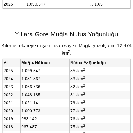
2025
1.099.547
% 1.63
Yıllara Göre Muğla Nüfus Yoğunluğu
Kilometrekareye düşen insan sayısı. Muğla yüzölçümü 12.974
2
km
.
Yıl
Muğla Nüfusu
Nüfus Yoğunluğu
2
2025
1.099.547
85 /km
2
2024
1.081.867
83 /km
2
2023
1.066.736
82 /km
2
2022
1.048.185
81 /km
2
2021
1.021.141
79 /km
2
2020
1.000.773
77 /km
2
2019
983.142
76 /km
2
2018
967.487
75 /km