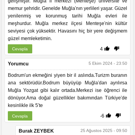
gelişmiştir. Muğla il merkezi (Menteşe) üniversite ve
memur şehridir. Genelde Muğla'nın yerlileri yaşar. Güzel
yenilenmiş ve korunmuş tarihi Muğla evleri ile
meşhurdur. Muğla merkez ilçesi Menteşe'nin kültür
seviyesi çok yüksektir. Havasını hiç bir yere değişmem
güzel memleketimin.
4
Cevapla
5 Ekim 2024 - 23:50
Yorumcu
Bodrum'un ekmeğini yiyen bir il aslında.Turizm buranın
ana sektörüdür.Bodrum büyüyüp Muğla'dan ayrılırsa
Muğla Yozgat gibi kalır ortada.Merkezi ise öğrenci ile
dönüyor.Ama doğal güzellikler bakımından Türkiye'de
kesinlikle ilk 5'te
-6
Cevapla
25 Ağustos 2025 - 09:50
Burak ZEYBEK