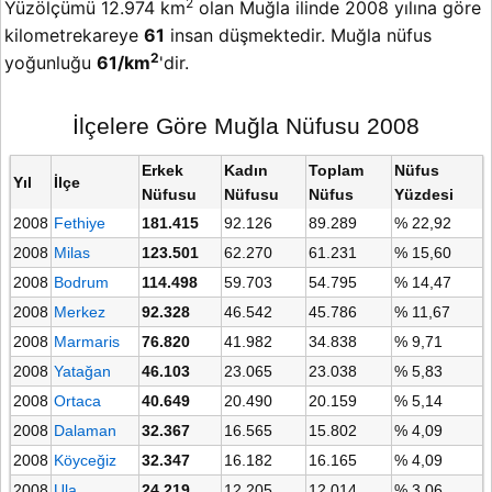
2
Yüzölçümü 12.974 km
olan Muğla ilinde 2008 yılına göre
kilometrekareye
61
insan düşmektedir. Muğla nüfus
2
yoğunluğu
61/km
'dir.
İlçelere Göre Muğla Nüfusu 2008
Erkek
Kadın
Toplam
Nüfus
Yıl
İlçe
Nüfusu
Nüfusu
Nüfus
Yüzdesi
2008
Fethiye
181.415
92.126
89.289
% 22,92
2008
Milas
123.501
62.270
61.231
% 15,60
2008
Bodrum
114.498
59.703
54.795
% 14,47
2008
Merkez
92.328
46.542
45.786
% 11,67
2008
Marmaris
76.820
41.982
34.838
% 9,71
2008
Yatağan
46.103
23.065
23.038
% 5,83
2008
Ortaca
40.649
20.490
20.159
% 5,14
2008
Dalaman
32.367
16.565
15.802
% 4,09
2008
Köyceğiz
32.347
16.182
16.165
% 4,09
2008
Ula
24.219
12.205
12.014
% 3,06