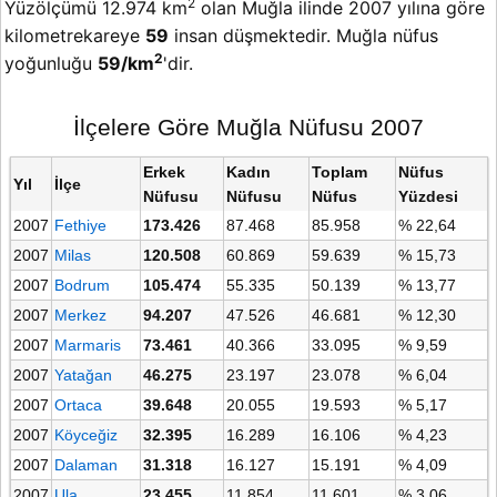
2
Yüzölçümü 12.974 km
olan Muğla ilinde 2007 yılına göre
kilometrekareye
59
insan düşmektedir. Muğla nüfus
2
yoğunluğu
59/km
'dir.
İlçelere Göre Muğla Nüfusu 2007
Erkek
Kadın
Toplam
Nüfus
Yıl
İlçe
Nüfusu
Nüfusu
Nüfus
Yüzdesi
2007
Fethiye
173.426
87.468
85.958
% 22,64
2007
Milas
120.508
60.869
59.639
% 15,73
2007
Bodrum
105.474
55.335
50.139
% 13,77
2007
Merkez
94.207
47.526
46.681
% 12,30
2007
Marmaris
73.461
40.366
33.095
% 9,59
2007
Yatağan
46.275
23.197
23.078
% 6,04
2007
Ortaca
39.648
20.055
19.593
% 5,17
2007
Köyceğiz
32.395
16.289
16.106
% 4,23
2007
Dalaman
31.318
16.127
15.191
% 4,09
2007
Ula
23.455
11.854
11.601
% 3,06