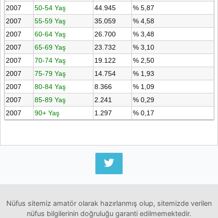
2007
50-54 Yaş
44.945
% 5,87
2007
55-59 Yaş
35.059
% 4,58
2007
60-64 Yaş
26.700
% 3,48
2007
65-69 Yaş
23.732
% 3,10
2007
70-74 Yaş
19.122
% 2,50
2007
75-79 Yaş
14.754
% 1,93
2007
80-84 Yaş
8.366
% 1,09
2007
85-89 Yaş
2.241
% 0,29
2007
90+ Yaş
1.297
% 0,17
Nüfus sitemiz amatör olarak hazırlanmış olup, sitemizde verilen
nüfus bilgilerinin doğruluğu garanti edilmemektedir.