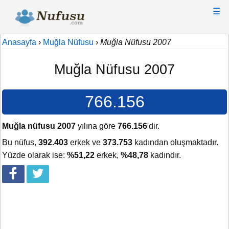
☰
Anasayfa
›
Muğla Nüfusu
›
Muğla Nüfusu 2007
Muğla Nüfusu 2007
766.156
Muğla nüfusu 2007
yılına göre
766.156
'dir.
Bu nüfus,
392.403
erkek ve
373.753
kadından oluşmaktadır.
Yüzde olarak ise:
%51,22
erkek,
%48,78
kadındır.