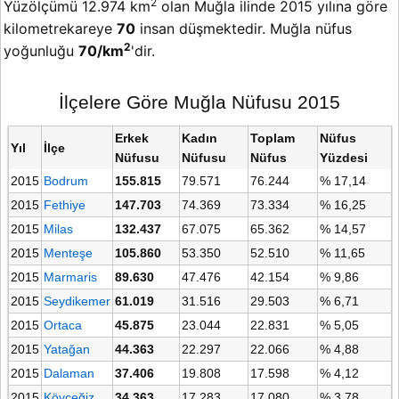
2
Yüzölçümü 12.974 km
olan Muğla ilinde 2015 yılına göre
kilometrekareye
70
insan düşmektedir. Muğla nüfus
2
yoğunluğu
70/km
'dir.
İlçelere Göre Muğla Nüfusu 2015
Erkek
Kadın
Toplam
Nüfus
Yıl
İlçe
Nüfusu
Nüfusu
Nüfus
Yüzdesi
2015
Bodrum
155.815
79.571
76.244
% 17,14
2015
Fethiye
147.703
74.369
73.334
% 16,25
2015
Milas
132.437
67.075
65.362
% 14,57
2015
Menteşe
105.860
53.350
52.510
% 11,65
2015
Marmaris
89.630
47.476
42.154
% 9,86
2015
Seydikemer
61.019
31.516
29.503
% 6,71
2015
Ortaca
45.875
23.044
22.831
% 5,05
2015
Yatağan
44.363
22.297
22.066
% 4,88
2015
Dalaman
37.406
19.808
17.598
% 4,12
2015
Köyceğiz
34.363
17.283
17.080
% 3,78