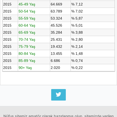
2015
45-49 Yaş
64.669
% 7,12
2015
50-54 Yaş
63.789
% 7,02
2015
55-59 Yaş
53.324
% 5,87
2015
60-64 Yaş
45.526
% 5,01
2015
65-69 Yaş
35.284
% 3,88
2015
70-74 Yaş
25.431
% 2,80
2015
75-79 Yaş
19.432
% 2,14
2015
80-84 Yaş
13.455
% 1,48
2015
85-89 Yaş
6.686
% 0,74
2015
90+ Yaş
2.020
% 0,22
Nüfus sitemiz amatör olarak hazırlanmış olup, sitemizde verilen