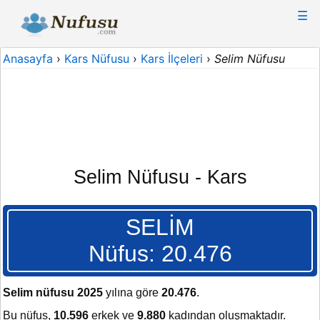
☰
Anasayfa
›
Kars Nüfusu
›
Kars İlçeleri
›
Selim Nüfusu
Selim Nüfusu - Kars
SELİM
Nüfus: 20.476
Selim nüfusu 2025
yılına göre
20.476
.
Bu nüfus,
10.596
erkek ve
9.880
kadından oluşmaktadır.