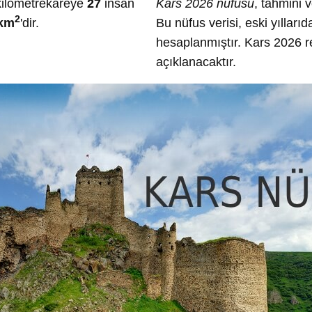
 kilometrekareye
27
insan
Kars 2026 nüfusu
, tahmini 
2
/km
'dir.
Bu nüfus verisi, eski yılları
hesaplanmıştır. Kars 2026 re
açıklanacaktır.