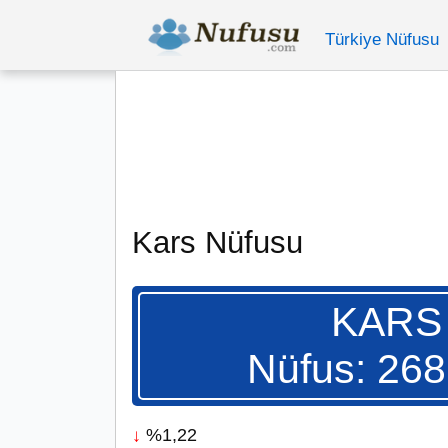
Türkiye Nüfusu
Kars Nüfusu
KARS
Nüfus: 268
↓
%1,22