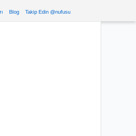
rı
Blog
Takip Edin @nufusu