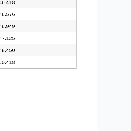
46.418
46.576
46.949
47.125
48.450
50.418