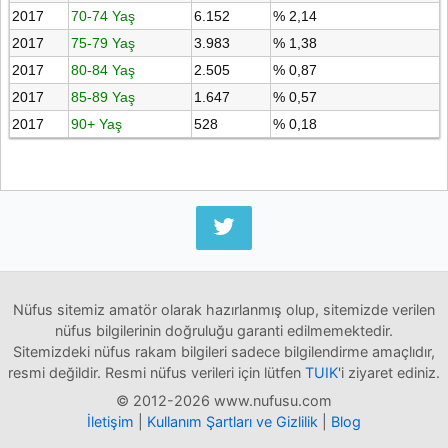
2017
70-74 Yaş
6.152
% 2,14
2017
75-79 Yaş
3.983
% 1,38
2017
80-84 Yaş
2.505
% 0,87
2017
85-89 Yaş
1.647
% 0,57
2017
90+ Yaş
528
% 0,18
Nüfus sitemiz amatör olarak hazırlanmış olup, sitemizde verilen
nüfus bilgilerinin doğruluğu garanti edilmemektedir.
Sitemizdeki nüfus rakam bilgileri sadece bilgilendirme amaçlıdır,
resmi değildir. Resmi nüfus verileri için lütfen
TUIK
'i ziyaret ediniz.
© 2012-2026 www.nufusu.com
İletişim
|
Kullanım Şartları ve Gizlilik
|
Blog