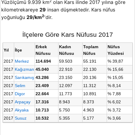
2
Yüzölçümü 9.939 km
olan Kars ilinde 2017 yılına göre
kilometrekareye
29
insan düşmektedir. Kars nüfus
2
yoğunluğu
29/km
'dir.
İlçelere Göre Kars Nüfusu 2017
Erkek
Kadın
Toplam
Nüfus
Yıl
İlçe
Nüfusu
Nüfusu
Nüfus
Yüzdesi
2017
Merkez
114.694
59.503
55.191
% 39,87
2017
Kağızman
45.040
22.910
22.130
% 15,66
2017
Sarıkamış
43.286
23.150
20.136
% 15,05
2017
Selim
23.409
12.097
11.312
% 8,14
2017
Digor
22.664
11.773
10.891
% 7,88
2017
Arpaçay
17.316
8.943
8.373
% 6,02
2017
Akyaka
10.713
5.750
4.963
% 3,72
2017
Susuz
10.532
5.355
5.177
% 3,66