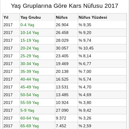
Yaş Gruplarına Göre Kars Nüfusu 2017
Yıl
Yaş Grubu
Nüfus
Nüfus Yüzdesi
2017
0-4 Yaş
26.904
% 9,35
2017
10-14 Yaş
26.458
% 9,20
2017
15-19 Yaş
28.029
% 9,74
2017
20-24 Yaş
30.057
% 10,45
2017
25-29 Yaş
23.405
% 8,14
2017
30-34 Yaş
19.469
% 6,77
2017
35-39 Yaş
20.138
% 7,00
2017
40-44 Yaş
16.525
% 5,74
2017
45-49 Yaş
13.531
% 4,70
2017
50-54 Yaş
13.485
% 4,69
2017
55-59 Yaş
10.924
% 3,80
2017
5-9 Yaş
27.090
% 9,42
2017
60-64 Yaş
9.372
% 3,26
2017
65-69 Yaş
7.452
% 2,59