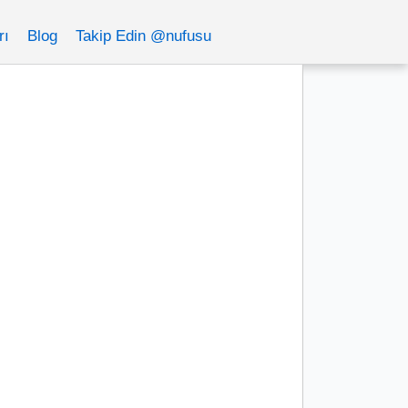
rı
Blog
Takip Edin @nufusu