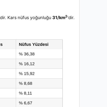
2
ir. Kars nüfus yoğunluğu
31/km
'dir.
us
Nüfus Yüzdesi
% 36,38
% 16,12
% 15,92
% 8,68
% 8,11
% 6,67