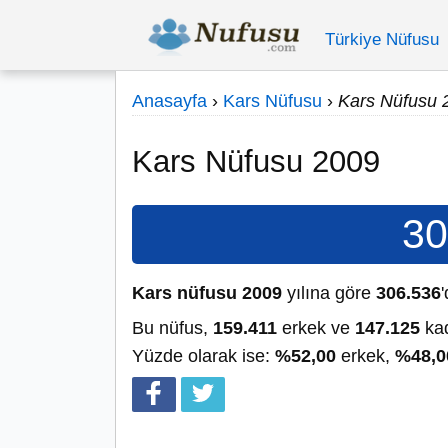
Türkiye Nüfusu
Anasayfa
›
Kars Nüfusu
›
Kars Nüfusu 
Kars Nüfusu 2009
30
Kars nüfusu 2009
yılına göre
306.536
'
Bu nüfus,
159.411
erkek ve
147.125
kad
Yüzde olarak ise:
%52,00
erkek,
%48,0