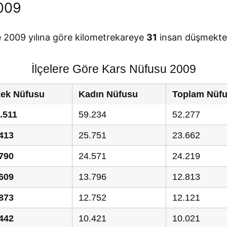
009
e 2009 yılına göre kilometrekareye
31
insan düşmekted
İlçelere Göre Kars Nüfusu 2009
kek Nüfusu
Kadın Nüfusu
Toplam Nüf
.511
59.234
52.277
413
25.751
23.662
790
24.571
24.219
609
13.796
12.813
873
12.752
12.121
442
10.421
10.021