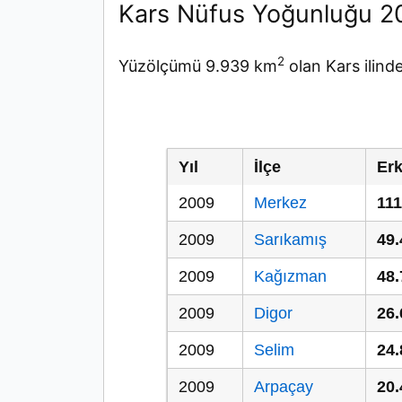
Kars Nüfus Yoğunluğu 2
2
Yüzölçümü 9.939 km
olan Kars ilind
Yıl
İlçe
Er
2009
Merkez
111
2009
Sarıkamış
49.
2009
Kağızman
48.
2009
Digor
26.
2009
Selim
24.
2009
Arpaçay
20.