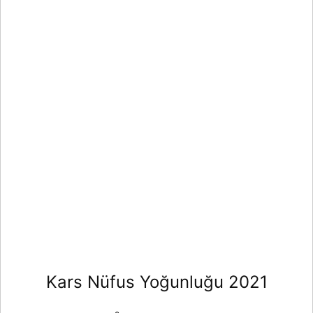
Kars Nüfus Yoğunluğu 2021