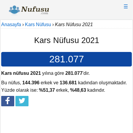
☰
Anasayfa
›
Kars Nüfusu
›
Kars Nüfusu 2021
Kars Nüfusu 2021
281.077
Kars nüfusu 2021
yılına göre
281.077
'dir.
Bu nüfus,
144.396
erkek ve
136.681
kadından oluşmaktadır.
Yüzde olarak ise:
%51,37
erkek,
%48,63
kadındır.